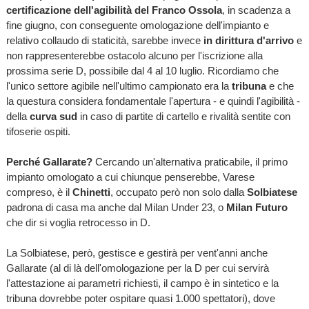
certificazione dell'agibilità del Franco Ossola
, in scadenza a
fine giugno, con conseguente omologazione dell'impianto e
relativo collaudo di staticità, sarebbe invece
in dirittura d'arrivo
e
non rappresenterebbe ostacolo alcuno per l'iscrizione alla
prossima serie D, possibile dal 4 al 10 luglio. Ricordiamo che
l'unico settore agibile nell'ultimo campionato era la
tribuna
e che
la questura considera fondamentale l'apertura - e quindi l'agibilità -
della
curva sud
in caso di partite di cartello e rivalità sentite con
tifoserie ospiti.
Perché Gallarate?
Cercando un'alternativa praticabile, il primo
impianto omologato a cui chiunque penserebbe, Varese
compreso, è il
Chinetti
, occupato però non solo dalla
Solbiatese
padrona di casa ma anche dal Milan Under 23, o
Milan Futuro
che dir si voglia retrocesso in D.
La Solbiatese, però, gestisce e gestirà per vent'anni anche
Gallarate (al di là dell'omologazione per la D per cui servirà
l'attestazione ai parametri richiesti, il campo è in sintetico e la
tribuna dovrebbe poter ospitare quasi 1.000 spettatori), dove