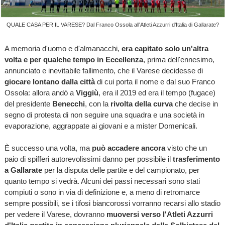
QUALE CASA PER IL VARESE? Dal Franco Ossola all'Atleti Azzurri d'Italia di Gallarate?
A memoria d'uomo e d'almanacchi,
era capitato solo un'altra
volta e per qualche tempo in Eccellenza
, prima dell'ennesimo,
annunciato e inevitabile fallimento, che il Varese decidesse di
giocare lontano dalla città
di cui porta il nome e dal suo Franco
Ossola: allora andò a
Viggiù
, era il 2019 ed era il tempo (fugace)
del presidente
Benecchi
, con la
rivolta della curva
che decise in
segno di protesta di non seguire una squadra e una società in
evaporazione, aggrappate ai giovani e a mister Domenicali.
È successo una volta, ma
può accadere ancora
visto che un
paio di spifferi autorevolissimi danno per possibile il
trasferimento
a Gallarate
per la disputa delle partite e del campionato, per
quanto tempo si vedrà. Alcuni dei passi necessari sono stati
compiuti o sono in via di definizione e, a meno di retromarce
sempre possibili, se i tifosi biancorossi vorranno recarsi allo stadio
per vedere il Varese, dovranno
muoversi verso l'Atleti Azzurri