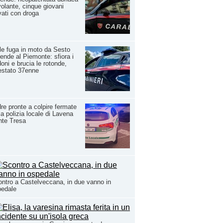
volante, cinque giovani
vati con droga
le fuga in moto da Sesto
ende al Piemonte: sfiora i
oni e brucia le rotonde,
estato 37enne
re pronte a colpire fermate
la polizia locale di Lavena
nte Tresa
ntro a Castelveccana, in due vanno in
pedale