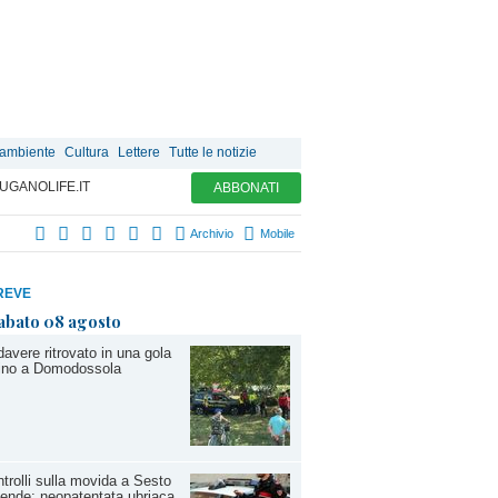
 ambiente
Cultura
Lettere
Tutte le notizie
UGANOLIFE.IT
ABBONATI
Archivio
Mobile
REVE
abato 08 agosto
avere ritrovato in una gola
cino a Domodossola
trolli sulla movida a Sesto
ende: neopatentata ubriaca