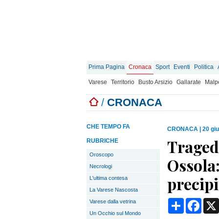
Prima Pagina
Cronaca
Sport
Eventi
Politica
Varese
Territorio
Busto Arsizio
Gallarate
Malp
/
CRONACA
CHE TEMPO FA
CRONACA
|
20 gi
Traged
RUBRICHE
Oroscopo
Ossola:
Necrologi
precip
L'ultima contesa
La Varese Nascosta
Condividi
Face
Varese dalla vetrina
Un Occhio sul Mondo