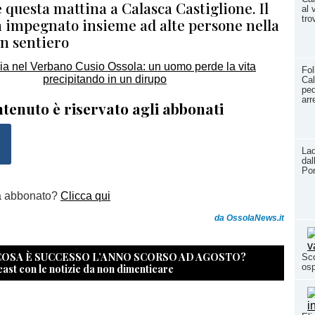
 questa mattina a Calasca Castiglione. Il
al 
tro
 impegnato insieme ad alte persone nella
un sentiero
Fol
Cal
ped
arr
tenuto è riservato agli abbonati
Lad
dal
Po
a abbonato?
Clicca qui
da OssolaNews.it
 COSA È SUCCESSO L’ANNO SCORSO AD AGOSTO?
Sco
cast con le notizie da non dimenticare
os