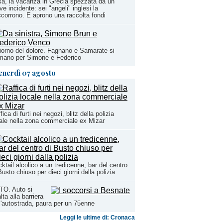
sa, la vacanza in Grecia spezzata da un
ve incidente: sei "angeli" inglesi la
corrono. E aprono una raccolta fondi
giorno del dolore. Fagnano e Samarate si
mano per Simone e Federico
enerdì 07 agosto
fica di furti nei negozi, blitz della polizia
ale nella zona commerciale ex Mizar
ktail alcolico a un tredicenne, bar del centro
Busto chiuso per dieci giorni dalla polizia
TO. Auto si
alta alla barriera
l'autostrada, paura per un 75enne
Leggi le ultime di: Cronaca