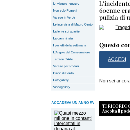
L'incidente
io_viaggio_leggero
60enne era
Non solo Fumetti
pulizia di 
Varese in Verde
Le interviste di Mauro Cento
La lente sui quartieri
La camminata
Questo con
I più letti della settimana
L'Angolo del Consumatore
ACCEDI
Territori d'Arte
Varese per Rodari
Diario di Bordo
Fotogallery
Non sei ancor
Videogallery
ACCADEVA UN ANNO FA
TI RICORDI
Ascolta il pod