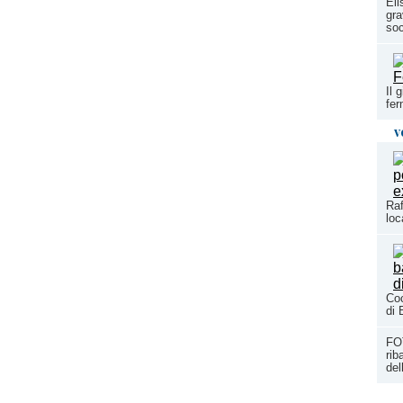
Eli
gra
soc
Il 
fer
v
Raf
loc
Coc
di 
FO
rib
del