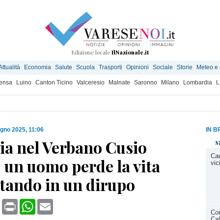
Edizione locale
IlNazionale.it
Attualità
Economia
Salute
Scuola
Trasporti
Opinioni
Sociale
Storie
Meteo e
ensa
Luino
Canton Ticino
Valceresio
Malnate
Saronno
Milano
Lombardia
L
ugno 2025, 11:06
IN B
ia nel Verbano Cusio
s
Cad
 un uomo perde la vita
vi
itando in un dirupo
book
X
Print
WhatsApp
Email
Con
Cal