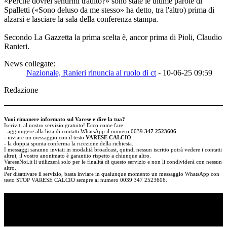
«Perché dovrei sentirmi tradito?» sono state le ultime parole di
Spalletti («Sono deluso da me stesso» ha detto, tra l'altro) prima di
alzarsi e lasciare la sala della conferenza stampa.
Secondo La Gazzetta la prima scelta è, ancor prima di Pioli, Claudio
Ranieri.
News collegate:
Nazionale, Ranieri rinuncia al ruolo di ct
- 10-06-25 09:59
Redazione
Vuoi rimanere informato sul Varese e dire la tua?
Iscriviti al nostro servizio gratuito! Ecco come fare:
- aggiungere alla lista di contatti WhatsApp il numero 0039
347 2523606
- inviare un messaggio con il testo
VARESE CALCIO
- la doppia spunta conferma la ricezione della richiesta.
I messaggi saranno inviati in modalità broadcast, quindi nessun iscritto potrà vedere i contatti
altrui, il vostro anonimato è garantito rispetto a chiunque altro.
VareseNoi.it li utilizzerà solo per le finalità di questo servizio e non li condividerà con nessun
altro.
Per disattivare il servizio, basta inviare in qualunque momento un messaggio WhatsApp con
testo STOP VARESE CALCIO sempre al numero 0039 347 2523606.
TI RICORDI COSA È SUCCESSO L’ANNO
SCORSO AD AGOSTO?
Ascolta il podcast con le notizie da non dimenticare