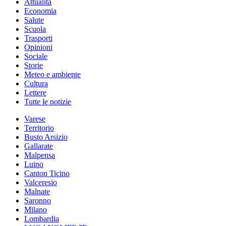
Attualità
Economia
Salute
Scuola
Trasporti
Opinioni
Sociale
Storie
Meteo e ambiente
Cultura
Lettere
Tutte le notizie
Varese
Territorio
Busto Arsizio
Gallarate
Malpensa
Luino
Canton Ticino
Valceresio
Malnate
Saronno
Milano
Lombardia