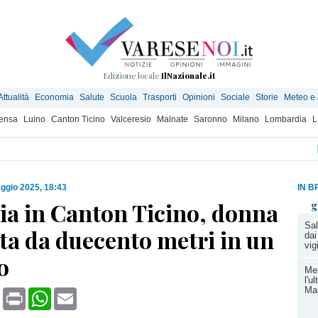
Edizione locale
IlNazionale.it
Attualità
Economia
Salute
Scuola
Trasporti
Opinioni
Sociale
Storie
Meteo e
ensa
Luino
Canton Ticino
Valceresio
Malnate
Saronno
Milano
Lombardia
L
ggio 2025, 18:43
IN B
ia in Canton Ticino, donna
g
Sal
ta da duecento metri in un
dai
vig
o
Me
l'u
Ma
book
X
Print
WhatsApp
Email