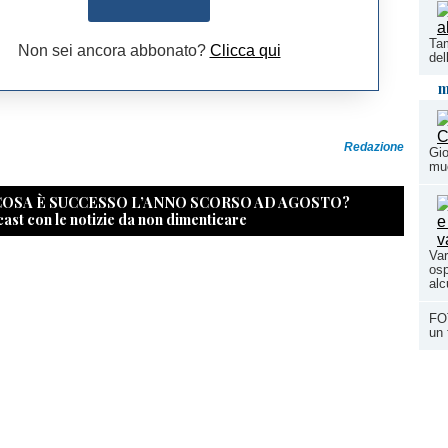
Tam
Non sei ancora abbonato?
Clicca qui
del
m
Redazione
Gio
mu
 COSA È SUCCESSO L’ANNO SCORSO AD AGOSTO?
cast con le notizie da non dimenticare
Var
osp
alc
FOT
un 