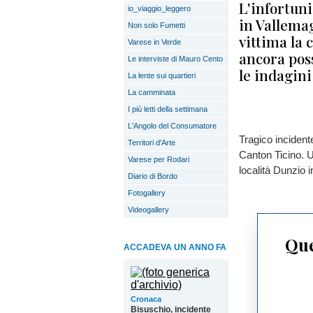
L'infortun
io_viaggio_leggero
in Vallema
Non solo Fumetti
vittima la 
Varese in Verde
ancora poss
Le interviste di Mauro Cento
le indagini
La lente sui quartieri
La camminata
I più letti della settimana
L'Angolo del Consumatore
Tragico inciden
Territori d'Arte
Canton Ticino. U
Varese per Rodari
località Dunzio 
Diario di Bordo
Fotogallery
Videogallery
Que
ACCADEVA UN ANNO FA
Cronaca
Bisuschio, incidente