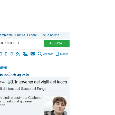
 ambiente
Cultura
Lettere
Tutte le notizie
UGANOLIFE.IT
ABBONATI
Archivio
Mobile
REVE
iovedì 06 agosto
vati
ili del fuoco al Sasso del Fungo
rcoledì prossimo a Casbeno
ltimo saluto al giovane
rian