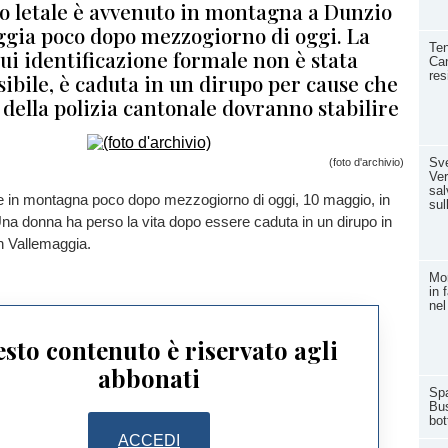
io letale è avvenuto in montagna a Dunzio
ggia poco dopo mezzogiorno di oggi. La
Ten
cui identificazione formale non è stata
Can
res
ibile, è caduta in un dirupo per cause che
 della polizia cantonale dovranno stabilire
Sve
(foto d'archivio)
Ver
sal
te in montagna poco dopo mezzogiorno di oggi, 10 maggio, in
sul
na donna ha perso la vita dopo essere caduta in un dirupo in
in Vallemaggia.
Mor
in 
nel
sto contenuto è riservato agli
abbonati
Spa
Bus
bot
ACCEDI