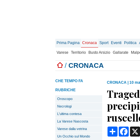
Prima Pagina
Cronaca
Sport
Eventi
Politica
Varese
Territorio
Busto Arsizio
Gallarate
Malp
/
CRONACA
CHE TEMPO FA
CRONACA
|
10 ma
Traged
RUBRICHE
Oroscopo
precipi
Necrologi
ruscell
L'ultima contesa
La Varese Nascosta
Condividi
Face
Varese dalla vetrina
Un Occhio sul Mondo