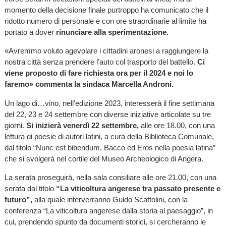
momento della decisione finale purtroppo ha comunicato che il
ridotto numero di personale e con ore straordinarie al limite ha
portato a dover
rinunciare alla sperimentazione.
«Avremmo voluto agevolare i cittadini aronesi a raggiungere la
nostra città senza prendere l’auto col trasporto del battello.
Ci
viene proposto di fare richiesta ora per il 2024 e noi lo
faremo» commenta la sindaca Marcella Androni.
Un lago di…vino, nell’edizione 2023, interesserà il fine settimana
del 22, 23 e 24 settembre con diverse iniziative articolate su tre
giorni.
Si inizierà venerdì 22 settembre,
alle ore 18.00, con una
lettura di poesie di autori latini, a cura della Biblioteca Comunale,
dal titolo “Nunc est bibendum. Bacco ed Eros nella poesia latina”
che si svolgerà nel cortile del Museo Archeologico di Angera.
La serata proseguirà, nella sala consiliare alle ore 21.00, con una
serata dal titolo
“La viticoltura angerese tra passato presente e
futuro”,
alla quale interverranno Guido Scattolini, con la
conferenza “La viticoltura angerese dalla storia al paesaggio”, in
cui, prendendo spunto da documenti storici, si cercheranno le