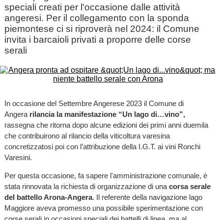
speciali creati per l'occasione dalle attività
angeresi. Per il collegamento con la sponda
piemontese ci si riproverà nel 2024: il Comune
invita i barcaioli privati a proporre delle corse
serali
In occasione del Settembre Angerese 2023 il Comune di
Angera
rilancia la manifestazione “Un lago di…vino”,
rassegna che ritorna dopo alcune edizioni dei primi anni duemila
che contribuirono al rilancio della viticoltura varesina
concretizzatosi poi con l’attribuzione della I.G.T. ai vini Ronchi
Varesini.
Per questa occasione, fa sapere l'amministrazione comunale, è
stata rinnovata la richiesta di organizzazione di una
corsa serale
del battello Arona-Angera
. Il referente della navigazione lago
Maggiore aveva promesso una possibile sperimentazione con
corse serali in occasioni speciali dei battelli di linea, ma al