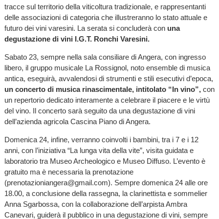
tracce sul territorio della viticoltura tradizionale, e rappresentanti
delle associazioni di categoria che illustreranno lo stato attuale e
futuro dei vini varesini. La serata si concluderà con
una
degustazione di vini I.G.T. Ronchi Varesini.
Sabato 23, sempre nella sala consiliare di Angera, con ingresso
libero, il gruppo musicale La Rossignol, noto ensemble di musica
antica, eseguirà, avvalendosi di strumenti e stili esecutivi d’epoca,
un concerto di musica rinascimentale, intitolato “In vino”,
con
un repertorio dedicato interamente a celebrare il piacere e le virtù
del vino. Il concerto sarà seguito da una degustazione di vini
dell’azienda agricola Cascina Piano di Angera.
Domenica 24, infine, verranno coinvolti i bambini, tra i 7 e i 12
anni, con l’iniziativa “La lunga vita della vite”, visita guidata e
laboratorio tra Museo Archeologico e Museo Diffuso. L’evento è
gratuito ma è necessaria la prenotazione
(prenotazioniangera@gmail.com). Sempre domenica 24 alle ore
18.00, a conclusione della rassegna, la clarinettista e sommelier
Anna Sgarbossa, con la collaborazione dell’arpista Ambra
Canevari, guiderà il pubblico in una degustazione di vini, sempre