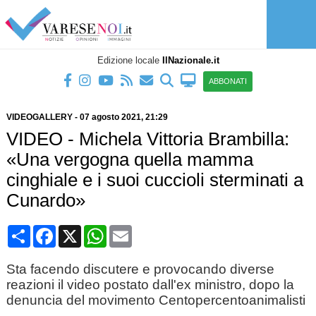
Edizione locale
IlNazionale.it
ABBONATI
VIDEOGALLERY
-
07 agosto 2021
, 21:29
VIDEO - Michela Vittoria Brambilla:
«Una vergogna quella mamma
cinghiale e i suoi cuccioli sterminati a
Cunardo»
Condividi
Facebook
X
WhatsApp
Email
Sta facendo discutere e provocando diverse
reazioni il video postato dall'ex ministro, dopo la
denuncia del movimento Centopercentoanimalisti