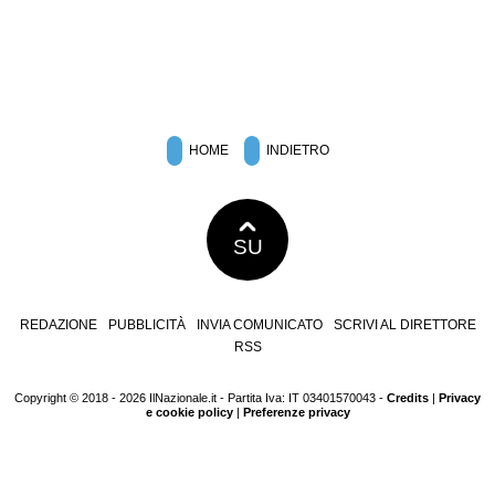
HOME
INDIETRO
SU
REDAZIONE
PUBBLICITÀ
INVIA COMUNICATO
SCRIVI AL DIRETTORE
RSS
Copyright © 2018 - 2026 IlNazionale.it - Partita Iva: IT 03401570043 -
Credits
|
Privacy
e cookie policy
|
Preferenze privacy