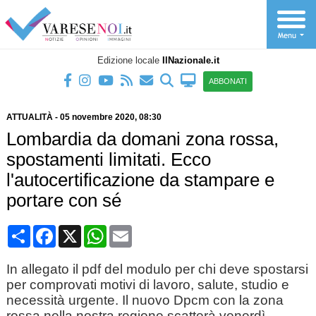
Edizione locale
IlNazionale.it
ABBONATI
ATTUALITÀ
-
05 novembre 2020
, 08:30
Lombardia da domani zona rossa,
spostamenti limitati. Ecco
l'autocertificazione da stampare e
portare con sé
Condividi
Facebook
X
WhatsApp
Email
In allegato il pdf del modulo per chi deve spostarsi
per comprovati motivi di lavoro, salute, studio e
necessità urgente. Il nuovo Dpcm con la zona
rossa nella nostra regione scatterà venerdì