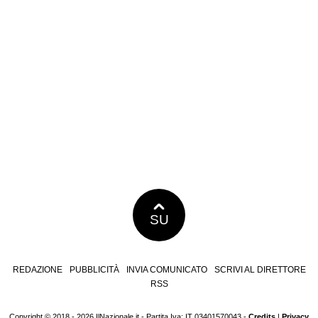
SU
REDAZIONE
PUBBLICITÀ
INVIA COMUNICATO
SCRIVI AL DIRETTORE
RSS
Copyright © 2018 - 2026 IlNazionale.it - Partita Iva: IT 03401570043 -
Credits
|
Privacy