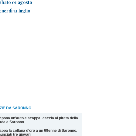
abato 01 agosto
enerdì 31 luglio
IZIE DA SARONNO
pona un’auto e scappa: caccia al pirata della
ada a Saronno
appa la collana d’oro a un 69enne di Saronno,
unciati tre giovani