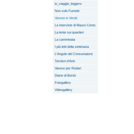
io_viaggio_leggero
Non solo Fumetti
Varese in Verde
Le interviste di Mauro Cento
La lente sui quartieri
La camminata
I più letti della settimana
L'Angolo del Consumatore
Territori d'Arte
Varese per Rodari
Diario di Bordo
Fotogallery
Videogallery