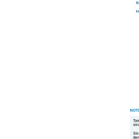
s
v
NOT
Tam
str
Str
den