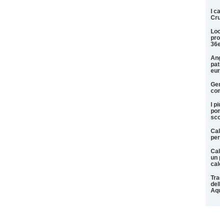
I c
Cru
Loc
pro
36
Ang
pat
eu
Ger
com
I p
pom
sco
Cal
per
Cal
un 
cal
Tra
del
Aqu