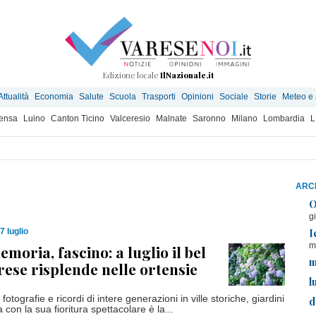
Edizione locale
IlNazionale.it
Attualità
Economia
Salute
Scuola
Trasporti
Opinioni
Sociale
Storie
Meteo e
ensa
Luino
Canton Ticino
Valceresio
Malnate
Saronno
Milano
Lombardia
L
ARCH
O
g
I
7 luglio
m
emoria, fascino: a luglio il bel
m
arese risplende nelle ortensie
l
otografie e ricordi di intere generazioni in ville storiche, giardini
d
sia con la sua fioritura spettacolare è la...