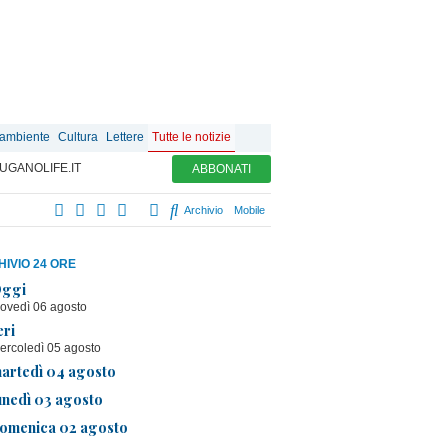
 ambiente
Cultura
Lettere
Tutte le notizie
UGANOLIFE.IT
ABBONATI
Archivio
Mobile
IVIO 24 ORE
ggi
iovedì 06 agosto
eri
ercoledì 05 agosto
artedì 04 agosto
unedì 03 agosto
omenica 02 agosto