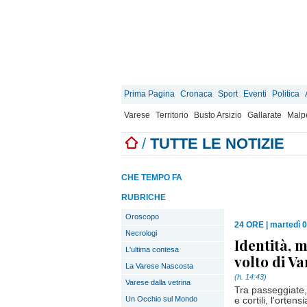
Prima Pagina
Cronaca
Sport
Eventi
Politica
Varese
Territorio
Busto Arsizio
Gallarate
Malp
/
TUTTE LE NOTIZIE
CHE TEMPO FA
RUBRICHE
Oroscopo
24 ORE
|
martedì 0
Necrologi
Identità, m
L'ultima contesa
volto di V
La Varese Nascosta
(h. 14:43)
Varese dalla vetrina
Tra passeggiate, f
Un Occhio sul Mondo
e cortili, l'orten