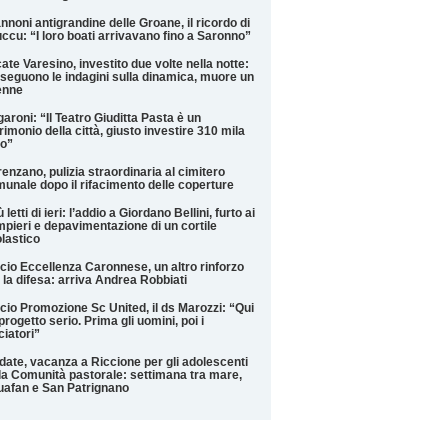
annoni antigrandine delle Groane, il ricordo di
ccu: “I loro boati arrivavano fino a Saronno”
ate Varesino, investito due volte nella notte:
seguono le indagini sulla dinamica, muore un
enne
aroni: “Il Teatro Giuditta Pasta è un
rimonio della città, giusto investire 310 mila
ro”
enzano, pulizia straordinaria al cimitero
unale dopo il rifacimento delle coperture
iù letti di ieri: l’addio a Giordano Bellini, furto ai
pieri e depavimentazione di un cortile
lastico
cio Eccellenza Caronnese, un altro rinforzo
 la difesa: arriva Andrea Robbiati
cio Promozione Sc United, il ds Marozzi: “Qui
progetto serio. Prima gli uomini, poi i
ciatori”
date, vacanza a Riccione per gli adolescenti
la Comunità pastorale: settimana tra mare,
afan e San Patrignano