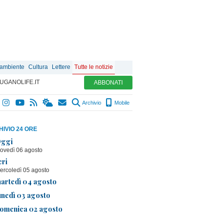
 ambiente
Cultura
Lettere
Tutte le notizie
UGANOLIFE.IT
ABBONATI
Archivio
Mobile
IVIO 24 ORE
ggi
iovedì 06 agosto
eri
ercoledì 05 agosto
artedì 04 agosto
unedì 03 agosto
omenica 02 agosto