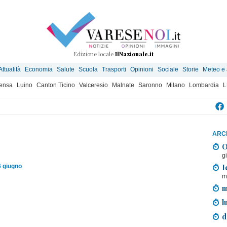
Edizione locale
IlNazionale.it
Attualità
Economia
Salute
Scuola
Trasporti
Opinioni
Sociale
Storie
Meteo e
ensa
Luino
Canton Ticino
Valceresio
Malnate
Saronno
Milano
Lombardia
L
ARCH
O
g
I
6 giugno
m
m
l
d