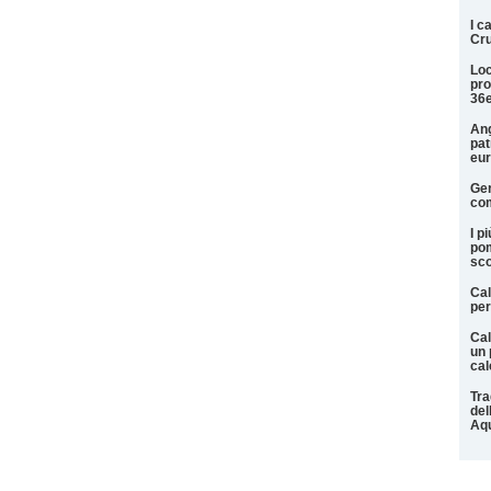
I c
Cru
Loc
pro
36
Ang
pat
eu
Ger
com
I p
pom
sco
Cal
per
Cal
un 
cal
Tra
del
Aqu