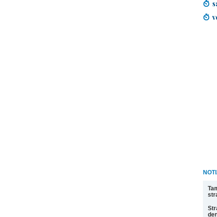
s
v
NOT
Tam
str
Str
den