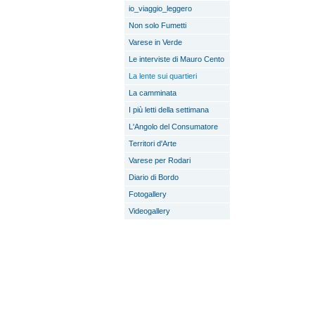
io_viaggio_leggero
Non solo Fumetti
Varese in Verde
Le interviste di Mauro Cento
La lente sui quartieri
La camminata
I più letti della settimana
L'Angolo del Consumatore
Territori d'Arte
Varese per Rodari
Diario di Bordo
Fotogallery
Videogallery