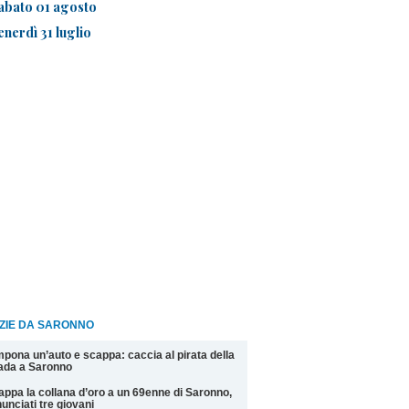
abato 01 agosto
enerdì 31 luglio
IZIE DA SARONNO
pona un’auto e scappa: caccia al pirata della
ada a Saronno
appa la collana d’oro a un 69enne di Saronno,
unciati tre giovani