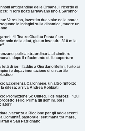
annoni antigrandine delle Groane, il ricordo di
ccu: “I loro boati arrivavano fino a Saronno”
ate Varesino, investito due volte nella notte:
seguono le indagini sulla dinamica, muore un
enne
aroni: “Il Teatro Giuditta Pasta è un
rimonio della città, giusto investire 310 mila
ro”
enzano, pulizia straordinaria al cimitero
unale dopo il rifacimento delle coperture
iù letti di ieri: l’addio a Giordano Bellini, furto ai
pieri e depavimentazione di un cortile
lastico
cio Eccellenza Caronnese, un altro rinforzo
 la difesa: arriva Andrea Robbiati
cio Promozione Sc United, il ds Marozzi: “Qui
progetto serio. Prima gli uomini, poi i
ciatori”
date, vacanza a Riccione per gli adolescenti
la Comunità pastorale: settimana tra mare,
afan e San Patrignano