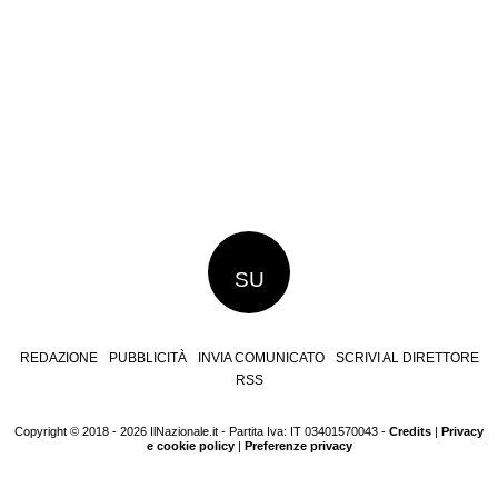
SU
REDAZIONE
PUBBLICITÀ
INVIA COMUNICATO
SCRIVI AL DIRETTORE
RSS
Copyright © 2018 - 2026 IlNazionale.it - Partita Iva: IT 03401570043 -
Credits
|
Privacy
e cookie policy
|
Preferenze privacy