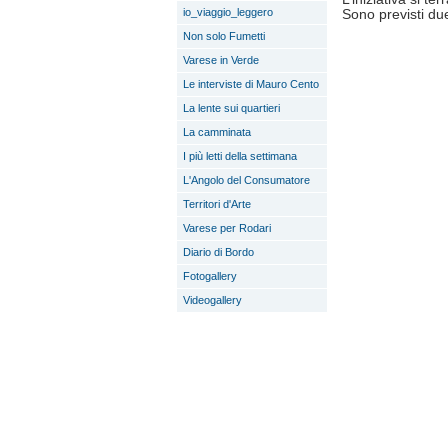
io_viaggio_leggero
Sono previsti du
Non solo Fumetti
Varese in Verde
Le interviste di Mauro Cento
La lente sui quartieri
La camminata
I più letti della settimana
L'Angolo del Consumatore
Territori d'Arte
Varese per Rodari
Diario di Bordo
Fotogallery
Videogallery