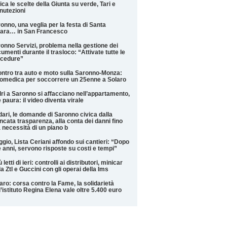
tica le scelte della Giunta su verde, Tari e
utezioni
onno, una veglia per la festa di Santa
ara… in San Francesco
onno Servizi, problema nella gestione dei
umenti durante il trasloco: “Attivate tutte le
ocedure”
ntro tra auto e moto sulla Saronno-Monza:
omedica per soccorrere un 25enne a Solaro
ri a Saronno si affacciano nell’appartamento,
 paura: il video diventa virale
ari, le domande di Saronno civica dalla
cata trasparenza, alla conta dei danni fino
a necessità di un piano b
ggio, Lista Ceriani affondo sui cantieri: “Dopo
 anni, servono risposte su costi e tempi”
ù letti di ieri: controlli ai distributori, minicar
la Ztl e Guccini con gli operai della Ims
aro: corsa contro la Fame, la solidarietà
l’istituto Regina Elena vale oltre 5.400 euro