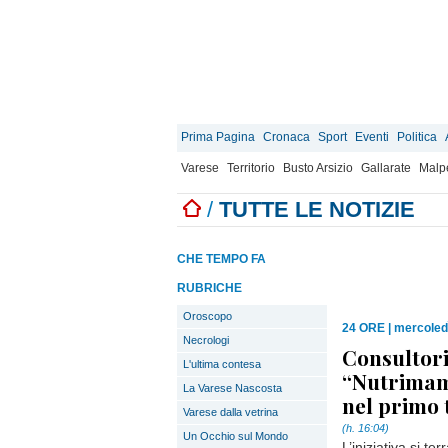
Prima Pagina
Cronaca
Sport
Eventi
Politica
Varese
Territorio
Busto Arsizio
Gallarate
Malp
/
TUTTE LE NOTIZIE
CHE TEMPO FA
RUBRICHE
Oroscopo
24 ORE
|
mercoledì
Necrologi
Consultorio
L'ultima contesa
“Nutrimamm
La Varese Nascosta
nel primo 
Varese dalla vetrina
(h. 16:04)
Un Occhio sul Mondo
L’iniziativa si t