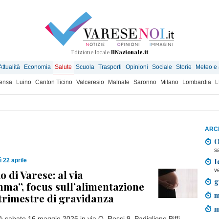
Edizione locale
IlNazionale.it
Attualità
Economia
Salute
Scuola
Trasporti
Opinioni
Sociale
Storie
Meteo e
ensa
Luino
Canton Ticino
Valceresio
Malnate
Saronno
Milano
Lombardia
L
ARCH
O
s
I
 22 aprile
v
 di Varese: al via
g
a”, focus sull’alimentazione
m
trimestre di gravidanza
m
errà sabato 16 maggio 2026 in via O. Rossi 9, Padiglione Biffi.