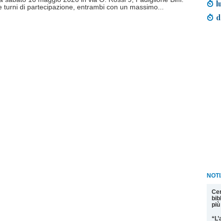
l
e turni di partecipazione, entrambi con un massimo...
d
NOT
Cer
bib
più
“L’