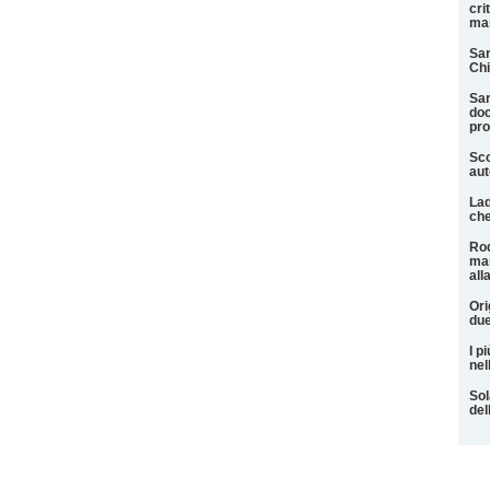
cri
man
Sar
Chi
Sar
doc
pr
Sco
aut
Lad
che
Rod
man
all
Ori
due
I pi
nel
Sol
del