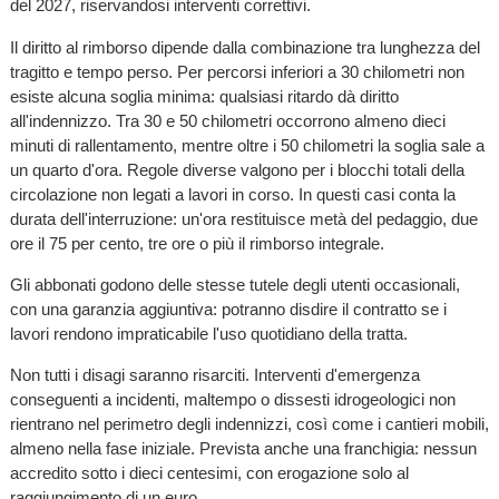
del 2027, riservandosi interventi correttivi.
Il diritto al rimborso dipende dalla combinazione tra lunghezza del
tragitto e tempo perso. Per percorsi inferiori a 30 chilometri non
esiste alcuna soglia minima: qualsiasi ritardo dà diritto
all'indennizzo. Tra 30 e 50 chilometri occorrono almeno dieci
minuti di rallentamento, mentre oltre i 50 chilometri la soglia sale a
un quarto d'ora. Regole diverse valgono per i blocchi totali della
circolazione non legati a lavori in corso. In questi casi conta la
durata dell'interruzione: un'ora restituisce metà del pedaggio, due
ore il 75 per cento, tre ore o più il rimborso integrale.
Gli abbonati godono delle stesse tutele degli utenti occasionali,
con una garanzia aggiuntiva: potranno disdire il contratto se i
lavori rendono impraticabile l'uso quotidiano della tratta.
Non tutti i disagi saranno risarciti. Interventi d'emergenza
conseguenti a incidenti, maltempo o dissesti idrogeologici non
rientrano nel perimetro degli indennizzi, così come i cantieri mobili,
almeno nella fase iniziale. Prevista anche una franchigia: nessun
accredito sotto i dieci centesimi, con erogazione solo al
raggiungimento di un euro.