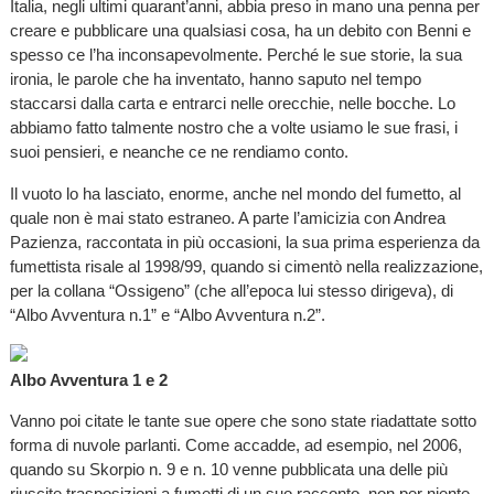
Italia, negli ultimi quarant’anni, abbia preso in mano una penna per
creare e pubblicare una qualsiasi cosa, ha un debito con Benni e
spesso ce l’ha inconsapevolmente. Perché le sue storie, la sua
ironia, le parole che ha inventato, hanno saputo nel tempo
staccarsi dalla carta e entrarci nelle orecchie, nelle bocche. Lo
abbiamo fatto talmente nostro che a volte usiamo le sue frasi, i
suoi pensieri, e neanche ce ne rendiamo conto.
Il vuoto lo ha lasciato, enorme, anche nel mondo del fumetto, al
quale non è mai stato estraneo. A parte l’amicizia con Andrea
Pazienza, raccontata in più occasioni, la sua prima esperienza da
fumettista risale al 1998/99, quando si cimentò nella realizzazione,
per la collana “Ossigeno” (che all’epoca lui stesso dirigeva), di
“Albo Avventura n.1” e “Albo Avventura n.2”.
Albo Avventura 1 e 2
Vanno poi citate le tante sue opere che sono state riadattate sotto
forma di nuvole parlanti. Come accadde, ad esempio, nel 2006,
quando su Skorpio n. 9 e n. 10 venne pubblicata una delle più
riuscite trasposizioni a fumetti di un suo racconto, non per niente