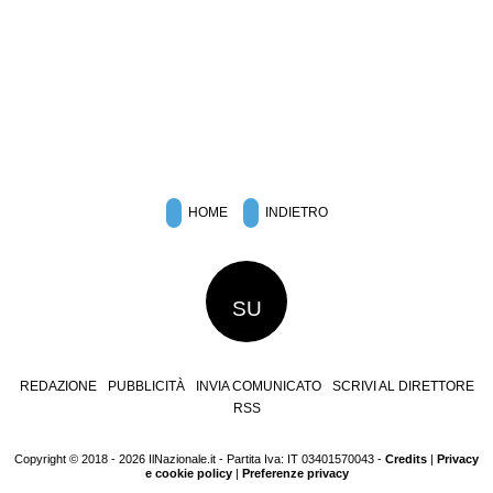
HOME
INDIETRO
SU
REDAZIONE
PUBBLICITÀ
INVIA COMUNICATO
SCRIVI AL DIRETTORE
RSS
Copyright © 2018 - 2026 IlNazionale.it - Partita Iva: IT 03401570043 -
Credits
|
Privacy
e cookie policy
|
Preferenze privacy