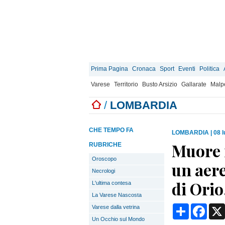
Prima Pagina
Cronaca
Sport
Eventi
Politica
Varese
Territorio
Busto Arsizio
Gallarate
Malp
/
LOMBARDIA
CHE TEMPO FA
LOMBARDIA
|
08 l
Muore 
RUBRICHE
Oroscopo
un aere
Necrologi
di Orio
L'ultima contesa
La Varese Nascosta
Condividi
Face
Varese dalla vetrina
Un Occhio sul Mondo