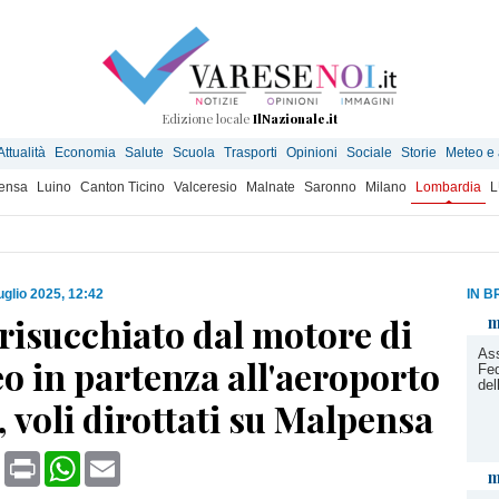
Edizione locale
IlNazionale.it
Attualità
Economia
Salute
Scuola
Trasporti
Opinioni
Sociale
Storie
Meteo e
ensa
Luino
Canton Ticino
Valceresio
Malnate
Saronno
Milano
Lombardia
L
uglio 2025, 12:42
IN B
risucchiato dal motore di
m
Ass
o in partenza all'aeroporto
Fed
del
, voli dirottati su Malpensa
book
X
Print
WhatsApp
Email
m