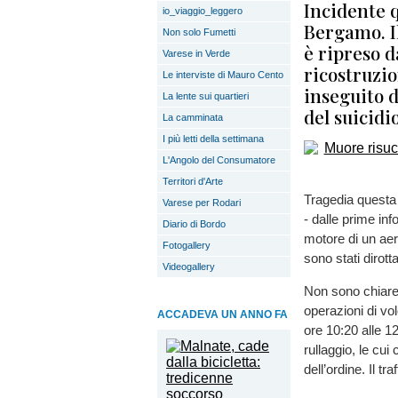
Incidente q
io_viaggio_leggero
Bergamo. Il
Non solo Fumetti
è ripreso 
Varese in Verde
ricostruzio
Le interviste di Mauro Cento
inseguito d
La lente sui quartieri
del suicidi
La camminata
I più letti della settimana
L'Angolo del Consumatore
Territori d'Arte
Tragedia questa 
Varese per Rodari
- dalle prime in
Diario di Bordo
motore di un aere
Fotogallery
sono stati dirott
Videogallery
Non sono chiare
operazioni di vo
ACCADEVA UN ANNO FA
ore 10:20 alle 12
rullaggio, le cu
dell’ordine. Il t