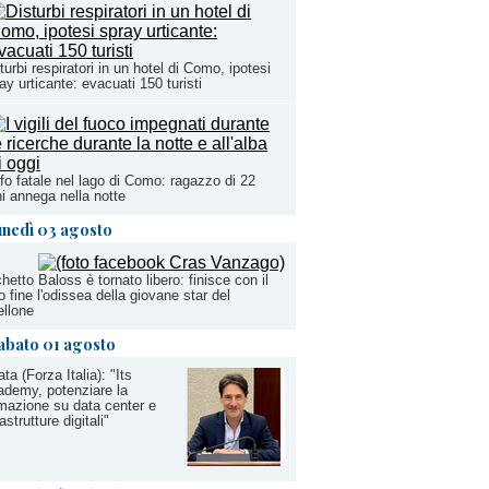
turbi respiratori in un hotel di Como, ipotesi
ay urticante: evacuati 150 turisti
fo fatale nel lago di Como: ragazzo di 22
i annega nella notte
unedì 03 agosto
chetto Baloss è tornato libero: finisce con il
to fine l'odissea della giovane star del
ellone
abato 01 agosto
ata (Forza Italia): "Its
demy, potenziare la
mazione su data center e
rastrutture digitali"