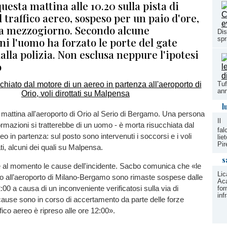
uesta mattina alle 10.20 sulla pista di
 traffico aereo, sospeso per un paio d'ore,
da mezzogiorno. Secondo alcune
Dis
ni l'uomo ha forzato le porte del gate
spr
alla polizia. Non esclusa neppure l'ipotesi
o
Tuf
ann
l
mattina all'aeroporto di Orio al Serio di Bergamo. Una persona
Il
formazioni si tratterebbe di un uomo - è morta risucchiata dal
fal
o in partenza: sul posto sono intervenuti i soccorsi e i voli
lie
Pir
ati, alcuni dei quali su Malpensa.
s
 al momento le cause dell'incidente. Sacbo comunica che «le
Lic
lo all’aeroporto di Milano-Bergamo sono rimaste sospese dalle
Aca
:00 a causa di un inconveniente verificatosi sulla via di
for
inf
i cause sono in corso di accertamento da parte delle forze
raffico aereo è ripreso alle ore 12:00».