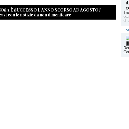
 COSA È SUCCESSO L’ANNO SCORSO AD AGOSTO?
Tro
cast con le notizie da non dimenticare
ola
di 
v
Ren
Con