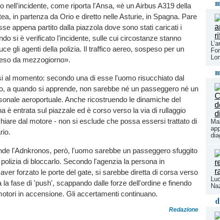
m
o nell'incidente, come riporta l'Ansa, «è un Airbus A319 della
a, in partenza da Orio e diretto nelle Asturie, in Spagna. Pare
osse appena partito dalla piazzola dove sono stati caricati i
do si è verificato l'incidente, sulle cui circostanze stanno
L’a
uce gli agenti della polizia. Il traffico aereo, sospeso per un
Fon
Lo
ipreso da mezzogiorno».
m
si al momento: secondo una di esse l'uomo risucchiato dal
eo, a quando si apprende, non sarebbe né un passeggero né un
onale aeroportuale. Anche ricostruendo le dinamiche del
a è entrata sul piazzale ed è corso verso la via di rullaggio
hiare dal motore - non si esclude che possa essersi trattato di
Mal
app
rio.
dia
de l'Adnkronos, però, l'uomo sarebbe un passeggero sfuggito
a polizia di bloccarlo. Secondo l'agenzia la persona in
aver forzato le porte del gate, si sarebbe diretta di corsa verso
Luc
a la fase di 'push', scappando dalle forze dell'ordine e finendo
Naz
motori in accensione. Gli accertamenti continuano.
d
Redazione