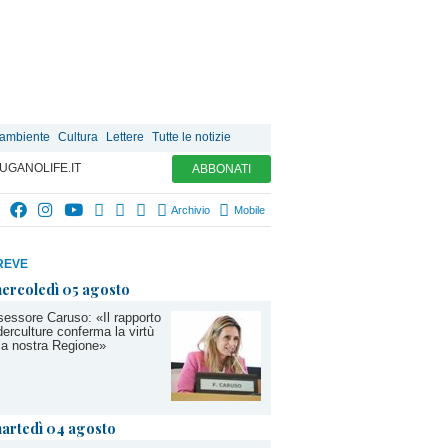
 ambiente
Cultura
Lettere
Tutte le notizie
UGANOLIFE.IT
ABBONATI
Archivio
Mobile
REVE
ercoledì 05 agosto
essore Caruso: «Il rapporto
erculture conferma la virtù
la nostra Regione»
artedì 04 agosto