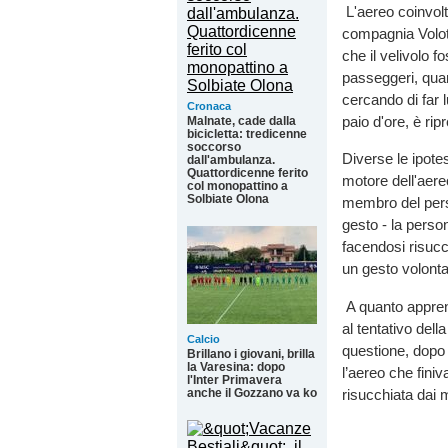
L'aereo coinvolt
compagnia Volote
che il velivolo f
passeggeri, quan
cercando di far l
Cronaca
paio d'ore, è r
Malnate, cade dalla
bicicletta: tredicenne
soccorso
Diverse le ipote
dall'ambulanza.
Quattordicenne ferito
motore dell'aer
col monopattino a
Solbiate Olona
membro del pers
gesto - la person
facendosi risucc
un gesto volonta
A quanto appren
al tentativo dell
Calcio
questione, dopo 
Brillano i giovani, brilla
la Varesina: dopo
l’aereo che finiv
l'Inter Primavera
risucchiata dai 
anche il Gozzano va ko