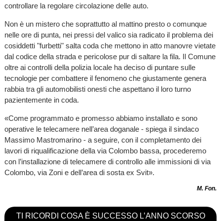
controllare la regolare circolazione delle auto.
Non è un mistero che soprattutto al mattino presto o comunque
nelle ore di punta, nei pressi del valico sia radicato il problema dei
cosiddetti "furbetti" salta coda che mettono in atto manovre vietate
dal codice della strada e pericolose pur di saltare la fila. Il Comune
oltre ai controlli della polizia locale ha deciso di puntare sulle
tecnologie per combattere il fenomeno che giustamente genera
rabbia tra gli automobilisti onesti che aspettano il loro turno
pazientemente in coda.
«Come programmato e promesso abbiamo installato e sono
operative le telecamere nell’area doganale - spiega il sindaco
Massimo Mastromarino - a seguire, con il completamento dei
lavori di riqualificazione della via Colombo bassa, procederemo
con l’installazione di telecamere di controllo alle immissioni di via
Colombo, via Zoni e dell’area di sosta ex Svit».
M. Fon.
TI RICORDI COSA È SUCCESSO L’ANNO SCORSO