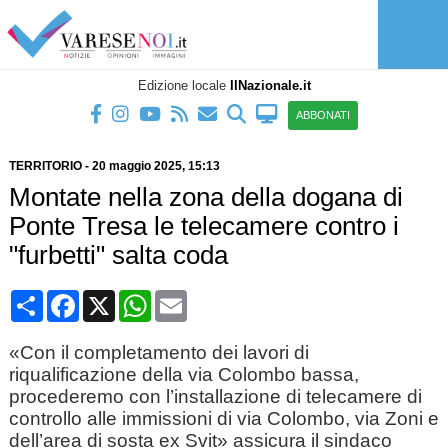
Edizione locale
IlNazionale.it
ABBONATI
TERRITORIO
-
20 maggio 2025
, 15:13
Montate nella zona della dogana di
Ponte Tresa le telecamere contro i
"furbetti" salta coda
Condividi
Facebook
X
WhatsApp
Email
«Con il completamento dei lavori di
riqualificazione della via Colombo bassa,
procederemo con l’installazione di telecamere di
controllo alle immissioni di via Colombo, via Zoni e
dell’area di sosta ex Svit» assicura il sindaco