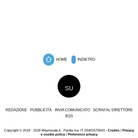
HOME
INDIETRO
SU
REDAZIONE
PUBBLICITÀ
INVIA COMUNICATO
SCRIVI AL DIRETTORE
RSS
Copyright © 2018 - 2026 IlNazionale.it - Partita Iva: IT 03401570043 -
Credits
|
Privacy
e cookie policy
|
Preferenze privacy