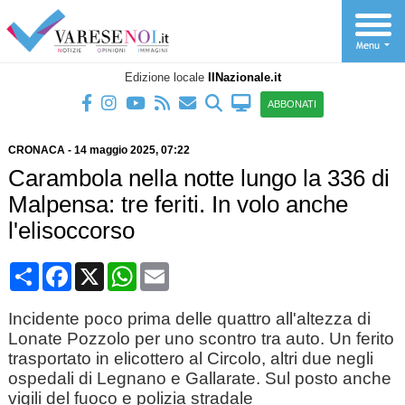
Edizione locale
IlNazionale.it
ABBONATI
CRONACA
-
14 maggio 2025
, 07:22
Carambola nella notte lungo la 336 di
Malpensa: tre feriti. In volo anche
l'elisoccorso
Condividi
Facebook
X
WhatsApp
Email
Incidente poco prima delle quattro all'altezza di
Lonate Pozzolo per uno scontro tra auto. Un ferito
trasportato in elicottero al Circolo, altri due negli
ospedali di Legnano e Gallarate. Sul posto anche
vigili del fuoco e polizia stradale