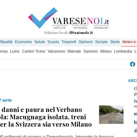
Edizione locale
IlNazionale.it
Attualità
Economia
Salute
Scuola
Trasporti
Opinioni
Sociale
Storie
Meteo e
ensa
Luino
Canton Ticino
Valceresio
Malnate
Saronno
Milano
Lombardia
L
ARCH
O
g
I
7 aprile
m
 danni e paura nel Verbano
m
la: Macugnaga isolata, treni
l
per la Svizzera sia verso Milano
d
00 millimetri di pioggia a Domodossola. Interrotta la ferrovia,