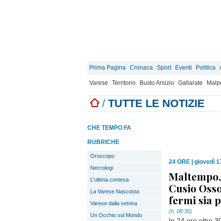
Prima Pagina
Cronaca
Sport
Eventi
Politica
Varese
Territorio
Busto Arsizio
Gallarate
Malp
/
TUTTE LE NOTIZIE
CHE TEMPO FA
RUBRICHE
Oroscopo
24 ORE
|
giovedì 1
Necrologi
Maltempo,
L'ultima contesa
Cusio Osso
La Varese Nascosta
fermi sia 
Varese dalla vetrina
(h. 08:35)
Un Occhio sul Mondo
In 24 ore oltre 3