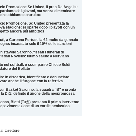
cio Promozione Sc United, il pres De Angelis:
partiamo dai giovani, ma senza dimenticare
 che abbiamo costruito»
cio Promozione, Sc United presentata la
va stagione: si riparte dopo i playoff con un
getto ancora più ambizios
iuti, a Caronno Pertusella 62 multe da gennaio
iugno: incassato solo il 10% delle sanzioni
nistavolo Saronno, fissati i funerali di
istian Noviello: ultimo saluto a Nerviano
to nel softball: è scomparso Chicco Soldi
datore del Bollate
ro in discarica, identificato e denunciato.
vato anche il furgone con la refertiva
ur Basket Saronno, la squadra “B” è pronta
 la Dr1: definito il girone della neopromossa
onno, Bietti (Tu@) presenta il primo intervento
depavimentazione di un cortile scolastico
 al Direttore