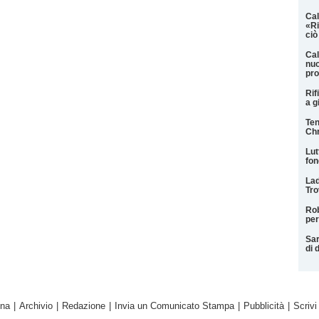
Cal
«Ri
ciò
Cal
nuo
pro
Rif
a g
Ten
Chr
Lut
fon
Lad
Tro
Rob
per
Sar
di 
ina
|
Archivio
|
Redazione
|
Invia un Comunicato Stampa
|
Pubblicità
|
Scrivi