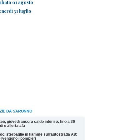
abato 01 agosto
enerdì 31 luglio
IZIE DA SARONNO
eo, giovedì ancora caldo intenso: fino a 36
di e allerta afa
do, sterpaglie in fiamme sull’autostrada A8:
ervengono i pompieri