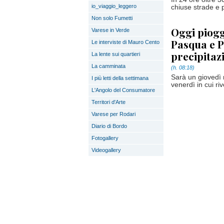
io_viaggio_leggero
chiuse strade e p
Non solo Fumetti
Oggi piogge
Varese in Verde
Pasqua e P
Le interviste di Mauro Cento
precipitaz
La lente sui quartieri
La camminata
(h. 08:18)
Sarà un giovedì 
I più letti della settimana
venerdì in cui ri
L'Angolo del Consumatore
Territori d'Arte
Varese per Rodari
Diario di Bordo
Fotogallery
Videogallery