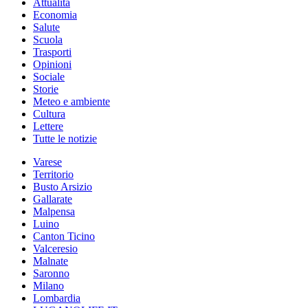
Attualità
Economia
Salute
Scuola
Trasporti
Opinioni
Sociale
Storie
Meteo e ambiente
Cultura
Lettere
Tutte le notizie
Varese
Territorio
Busto Arsizio
Gallarate
Malpensa
Luino
Canton Ticino
Valceresio
Malnate
Saronno
Milano
Lombardia