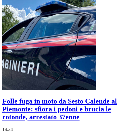
Folle fuga in moto da Sesto Calende al
Piemonte: sfiora i pedoni e brucia le
rotonde, arrestato 37enne
14:24