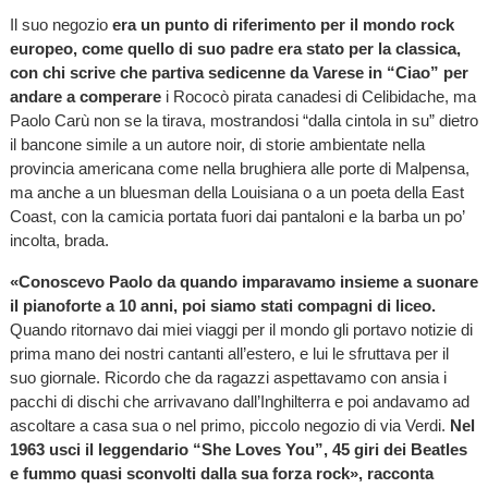
Il suo negozio
era un punto di riferimento per il mondo rock
europeo, come quello di suo padre era stato per la classica,
con chi scrive che partiva sedicenne da Varese in “Ciao” per
andare a comperare
i Rococò pirata canadesi di Celibidache, ma
Paolo Carù non se la tirava, mostrandosi “dalla cintola in su” dietro
il bancone simile a un autore noir, di storie ambientate nella
provincia americana come nella brughiera alle porte di Malpensa,
ma anche a un bluesman della Louisiana o a un poeta della East
Coast, con la camicia portata fuori dai pantaloni e la barba un po’
incolta, brada.
«Conoscevo Paolo da quando imparavamo insieme a suonare
il pianoforte a 10 anni, poi siamo stati compagni di liceo.
Quando ritornavo dai miei viaggi per il mondo gli portavo notizie di
prima mano dei nostri cantanti all’estero, e lui le sfruttava per il
suo giornale. Ricordo che da ragazzi aspettavamo con ansia i
pacchi di dischi che arrivavano dall’Inghilterra e poi andavamo ad
ascoltare a casa sua o nel primo, piccolo negozio di via Verdi.
Nel
1963 usci il leggendario “She Loves You”, 45 giri dei Beatles
e fummo quasi sconvolti dalla sua forza rock», racconta