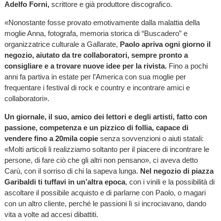
Adelfo Forni,
scrittore e già produttore discografico.
«Nonostante fosse provato emotivamente dalla malattia della
moglie Anna, fotografa, memoria storica di “Buscadero” e
organizzatrice culturale a Gallarate,
Paolo apriva ogni giorno il
negozio, aiutato da tre collaboratori, sempre pronto a
consigliare e a trovare nuove idee per la rivista.
Fino a pochi
anni fa partiva in estate per l’America con sua moglie per
frequentare i festival di rock e country e incontrare amici e
collaboratori».
Un giornale, il suo, amico dei lettori e degli artisti, fatto con
passione, competenza e un pizzico di follia, capace di
vendere fino a 20mila copie
senza sovvenzioni o aiuti statali:
«Molti articoli li realizziamo soltanto per il piacere di incontrare le
persone, di fare ciò che gli altri non pensano», ci aveva detto
Carù, con il sorriso di chi la sapeva lunga.
Nel negozio di piazza
Garibaldi ti tuffavi in un’altra epoca
, con i vinili e la possibilità di
ascoltare il possibile acquisto e di parlarne con Paolo, o magari
con un altro cliente, perché le passioni lì si incrociavano, dando
vita a volte ad accesi dibattiti.