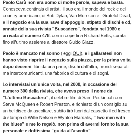
Paolo Carù non era uomo di molte parole, sapeva e basta
.
Conosceva centinaia di artisti, il suo era il mondo del rock e del
country americano, di Bob Dylan, Van Morrison e i Grateful Dead,
e
il negozio era la sua nave d’appoggio, stipato di dischi e cd,
annate della sua rivista “Buscadero”, fondata nel 1980 e
arrivata al numero 478,
con in copertina Richard Betts, curata
fino all’ultimo assieme al direttore Guido Giazzi.
Paolo è mancato nel sonno
(leggi
QUI
),
e i gallaratesi non
hanno visto riaprire il negozio sulla piazza, per la prima volta
dopo decenni
, libri da una parte, dischi dall’altra, mondi separati
ma intercomunicanti, una fabbrica di cultura e di sogni.
L
o intervistai un’unica volta, nel 2008, in occasione del
numero 300 della rivista, che aveva preso il nome da
“L’ultimo Buscadero”,
il celebre film di Sam Peckinpah con
Steve McQueen e Robert Preston, e richiesto di un consiglio su
un bel disco da ascoltare, subito tirò fuori dal cassetto il cd fresco
di stampa di Willie Nelson e Wynton Marsalis,
“Two men with
the blues” e me lo regalò, non prima di avermi fornito la sua
personale e dottissima “guida all’ascolto”.