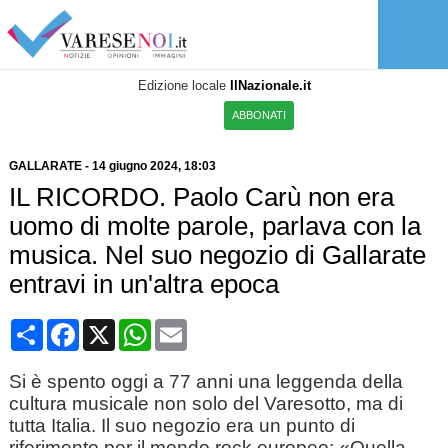
Edizione locale
IlNazionale.it
ABBONATI
GALLARATE
-
14 giugno 2024
, 18:03
IL RICORDO. Paolo Carù non era
uomo di molte parole, parlava con la
musica. Nel suo negozio di Gallarate
entravi in un'altra epoca
Condividi
Facebook
X
WhatsApp
Email
Si è spento oggi a 77 anni una leggenda della
cultura musicale non solo del Varesotto, ma di
tutta Italia. Il suo negozio era un punto di
riferimento per il mondo rock europeo: «Quella