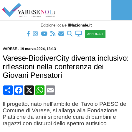
Edizione locale
IlNazionale.it
ABBONATI
VARESE
-
19 marzo 2024
, 13:13
Varese-BiodiverCity diventa inclusivo:
riflessioni nella conferenza dei
Giovani Pensatori
Condividi
Facebook
X
WhatsApp
Email
Il progetto, nato nell’ambito del Tavolo PAESC del
Comune di Varese, si allarga alla Fondazione
Piatti che da anni si prende cura di bambini e
ragazzi con disturbi dello spettro autistico