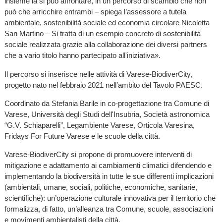
insieme la si può affrontare, in un percorso di scambio che non
può che arricchire entrambi – spiega l’assessore a tutela
ambientale, sostenibilità sociale ed economia circolare Nicoletta
San Martino – Si tratta di un esempio concreto di sostenibilità
sociale realizzata grazie alla collaborazione dei diversi partners
che a vario titolo hanno partecipato all'iniziativa».
Il percorso si inserisce nelle attività di Varese-BiodiverCity,
progetto nato nel febbraio 2021 nell’ambito del Tavolo PAESC.
Coordinato da Stefania Barile in co-progettazione tra Comune di
Varese, Università degli Studi dell'Insubria, Società astronomica
“G.V. Schiaparelli”, Legambiente Varese, Orticola Varesina,
Fridays For Future Varese e le scuole della città.
Varese-BiodiverCity si propone di promuovere interventi di
mitigazione e adattamento ai cambiamenti climatici difendendo e
implementando la biodiversità in tutte le sue differenti implicazioni
(ambientali, umane, sociali, politiche, economiche, sanitarie,
scientifiche): un’operazione culturale innovativa per il territorio che
formalizza, di fatto, un’alleanza tra Comune, scuole, associazioni
e movimenti ambientalisti della città.