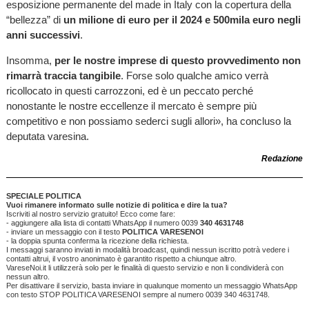
esposizione permanente del made in Italy con la copertura della
“bellezza” di
un milione di euro per il 2024 e 500mila euro negli
anni successivi
.
Insomma,
per le nostre imprese di questo provvedimento non
rimarrà traccia tangibile
. Forse solo qualche amico verrà
ricollocato in questi carrozzoni, ed è un peccato perché
nonostante le nostre eccellenze il mercato è sempre più
competitivo e non possiamo sederci sugli allori», ha concluso la
deputata varesina.
Redazione
SPECIALE POLITICA
Vuoi rimanere informato sulle notizie di politica e dire la tua?
Iscriviti al nostro servizio gratuito! Ecco come fare:
- aggiungere alla lista di contatti WhatsApp il numero 0039
340 4631748
- inviare un messaggio con il testo
POLITICA VARESENOI
- la doppia spunta conferma la ricezione della richiesta.
I messaggi saranno inviati in modalità broadcast, quindi nessun iscritto potrà vedere i
contatti altrui, il vostro anonimato è garantito rispetto a chiunque altro.
VareseNoi.it li utilizzerà solo per le finalità di questo servizio e non li condividerà con
nessun altro.
Per disattivare il servizio, basta inviare in qualunque momento un messaggio WhatsApp
con testo STOP POLITICA VARESENOI sempre al numero 0039 340 4631748.