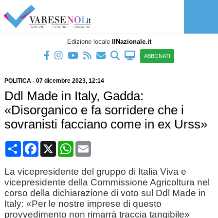
Edizione locale
IlNazionale.it
ABBONATI
POLITICA
-
07 dicembre 2023
, 12:14
Ddl Made in Italy, Gadda:
«Disorganico e fa sorridere che i
sovranisti facciano come in ex Urss»
Condividi
Facebook
X
WhatsApp
Email
La vicepresidente del gruppo di Italia Viva e
vicepresidente della Commissione Agricoltura nel
corso della dichiarazione di voto sul Ddl Made in
Italy: «Per le nostre imprese di questo
provvedimento non rimarrà traccia tangibile»