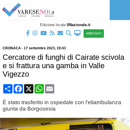
Edizione locale
IlNazionale.it
ABBONATI
CRONACA
-
17 settembre 2023
, 19:43
Cercatore di funghi di Cairate scivola
e si frattura una gamba in Valle
Vigezzo
Condividi
Facebook
X
WhatsApp
Email
È stato trasferito in ospedale con l'eliambulanza
giunta da Borgosesia