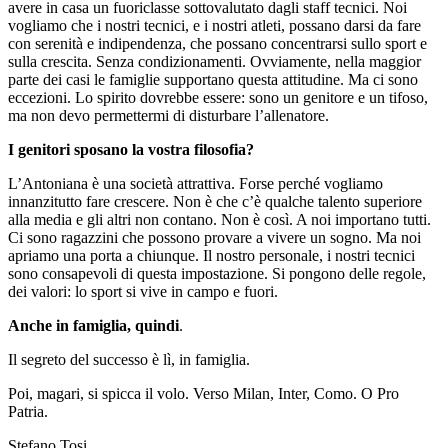
avere in casa un fuoriclasse sottovalutato dagli staff tecnici. Noi
vogliamo che i nostri tecnici, e i nostri atleti, possano darsi da fare
con serenità e indipendenza, che possano concentrarsi sullo sport e
sulla crescita. Senza condizionamenti. Ovviamente, nella maggior
parte dei casi le famiglie supportano questa attitudine. Ma ci sono
eccezioni. Lo spirito dovrebbe essere: sono un genitore e un tifoso,
ma non devo permettermi di disturbare l’allenatore.
I genitori sposano la vostra
filosofia?
L’Antoniana è una società attrattiva. Forse perché vogliamo
innanzitutto fare crescere. Non è che c’è qualche talento superiore
alla media e gli altri non contano. Non è così. A noi importano tutti.
Ci sono ragazzini che possono provare a vivere un sogno. Ma noi
apriamo una porta a chiunque. Il nostro personale, i nostri tecnici
sono consapevoli di questa impostazione. Si pongono delle regole,
dei valori: lo sport si vive in campo e fuori.
Anche in famiglia, quindi
.
Il segreto del successo è lì, in famiglia.
Poi, magari, si spicca il volo. Verso Milan, Inter, Como. O Pro
Patria.
Stefano Tosi