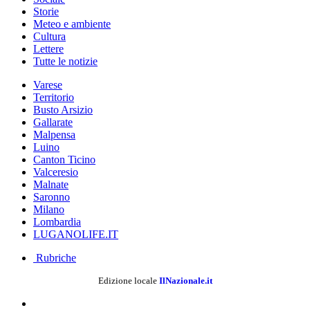
Storie
Meteo e ambiente
Cultura
Lettere
Tutte le notizie
Varese
Territorio
Busto Arsizio
Gallarate
Malpensa
Luino
Canton Ticino
Valceresio
Malnate
Saronno
Milano
Lombardia
LUGANOLIFE.IT
Rubriche
Edizione locale
IlNazionale.it