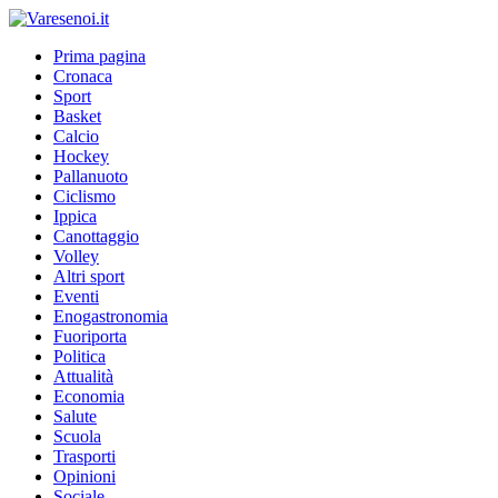
Prima pagina
Cronaca
Sport
Basket
Calcio
Hockey
Pallanuoto
Ciclismo
Ippica
Canottaggio
Volley
Altri sport
Eventi
Enogastronomia
Fuoriporta
Politica
Attualità
Economia
Salute
Scuola
Trasporti
Opinioni
Sociale