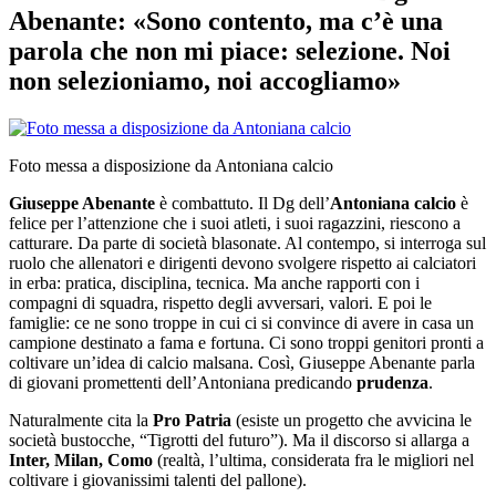
Abenante: «Sono contento, ma c’è una
parola che non mi piace: selezione. Noi
non selezioniamo, noi accogliamo»
Foto messa a disposizione da Antoniana calcio
Giuseppe Abenante
è combattuto. Il Dg dell’
Antoniana calcio
è
felice per l’attenzione che i suoi atleti, i suoi ragazzini, riescono a
catturare. Da parte di società blasonate. Al contempo, si interroga sul
ruolo che allenatori e dirigenti devono svolgere rispetto ai calciatori
in erba: pratica, disciplina, tecnica. Ma anche rapporti con i
compagni di squadra, rispetto degli avversari, valori. E poi le
famiglie: ce ne sono troppe in cui ci si convince di avere in casa un
campione destinato a fama e fortuna. Ci sono troppi genitori pronti a
coltivare un’idea di calcio malsana. Così, Giuseppe Abenante parla
di giovani promettenti dell’Antoniana predicando
prudenza
.
Naturalmente cita la
Pro Patria
(esiste un progetto che avvicina le
società bustocche, “Tigrotti del futuro”). Ma il discorso si allarga a
Inter, Milan, Como
(realtà, l’ultima, considerata fra le migliori nel
coltivare i giovanissimi talenti del pallone).