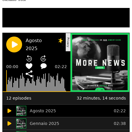
TI RICORDI COSA È SUCCESSO L’ANNO
SCORSO AD AGOSTO?
Ascolta il podcast con le notizie da non dimenticare