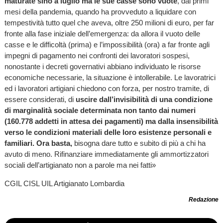
maturate sino a luglio ma le sue casse sono vuote
, dai primi
mesi della pandemia, quando ha provveduto a liquidare con
tempestività tutto quel che aveva, oltre 250 milioni di euro, per far
fronte alla fase iniziale dell’emergenza: da allora il vuoto delle
casse e le difficoltà (prima) e l’impossibilità (ora) a far fronte agli
impegni di pagamento nei confronti dei lavoratori sospesi,
nonostante i decreti governativi abbiano individuato le risorse
economiche necessarie, la situazione è intollerabile. Le lavoratrici
ed i lavoratori artigiani chiedono con forza, per nostro tramite, di
essere considerati, di
uscire dall’invisibilità di una condizione
di marginalità sociale determinata non tanto dai numeri
(160.778 addetti in attesa dei pagamenti) ma dalla insensibilità
verso le condizioni materiali delle loro esistenze personali e
familiari. Ora basta,
bisogna dare tutto e subito di più a chi ha
avuto di meno. Rifinanziare immediatamente gli ammortizzatori
sociali dell’artigianato non a parole ma nei fatti»
CGIL CISL UIL Artigianato Lombardia
Redazione