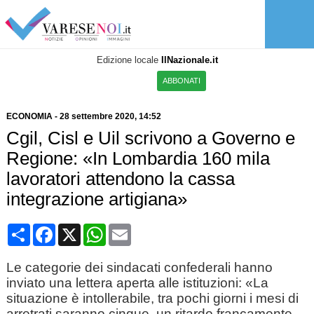
Edizione locale
IlNazionale.it
ABBONATI
ECONOMIA
-
28 settembre 2020
, 14:52
Cgil, Cisl e Uil scrivono a Governo e
Regione: «In Lombardia 160 mila
lavoratori attendono la cassa
integrazione artigiana»
Condividi
Facebook
X
WhatsApp
Email
Le categorie dei sindacati confederali hanno
inviato una lettera aperta alle istituzioni: «La
situazione è intollerabile, tra pochi giorni i mesi di
arretrati saranno cinque, un ritardo francamente