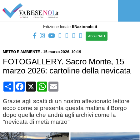
Edizione locale
IlNazionale.it
ABBONATI
METEO E AMBIENTE
-
15 marzo 2026
, 10:19
FOTOGALLERY. Sacro Monte, 15
marzo 2026: cartoline della nevicata
Condividi
Facebook
X
WhatsApp
Email
Grazie agli scatti di un nostro affezionato lettore
ecco come si presenta questa mattina il Borgo
dopo quella che andrà agli archivi come la
"nevicata di metà marzo"