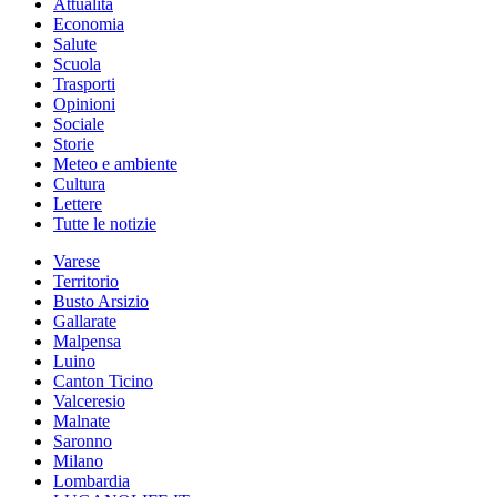
Attualità
Economia
Salute
Scuola
Trasporti
Opinioni
Sociale
Storie
Meteo e ambiente
Cultura
Lettere
Tutte le notizie
Varese
Territorio
Busto Arsizio
Gallarate
Malpensa
Luino
Canton Ticino
Valceresio
Malnate
Saronno
Milano
Lombardia