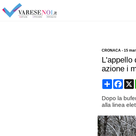
CRONACA
-
15 mar
L'appello 
azione i 
Condividi
Face
Dopo la bufer
alla linea ele