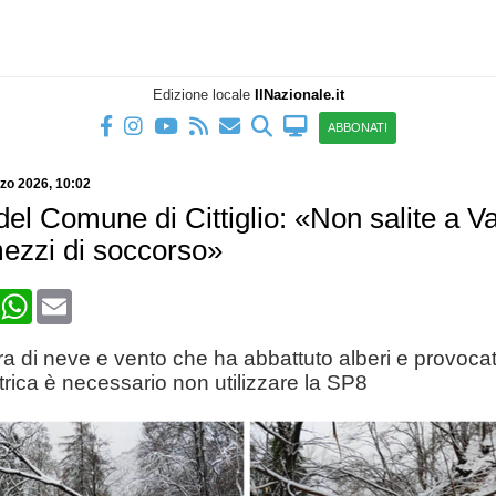
Edizione locale
IlNazionale.it
ABBONATI
zo 2026
, 10:02
del Comune di Cittiglio: «Non salite a Va
mezzi di soccorso»
book
X
WhatsApp
Email
a di neve e vento che ha abbattuto alberi e provocato
ttrica è necessario non utilizzare la SP8