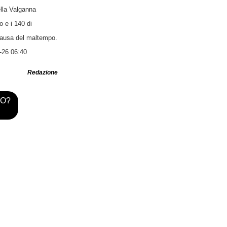
ella Valganna
 e i 140 di
 causa del maltempo.
-26 06:40
Redazione
TO?