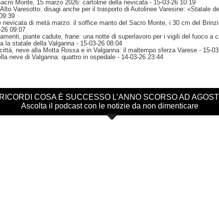
o Monte, 15 marzo 2026: cartoline della nevicata
- 15-03-26 10:19
'Alto Varesotto: disagi anche per il trasporto di Autolinee Varesine: «Statale d
09:39
 nevicata di metà marzo: il soffice manto del Sacro Monte, i 30 cm del Brinzio
-26 09:07
menti, piante cadute, frane: una notte di superlavoro per i vigili del fuoco a
a la statale della Valganna
- 15-03-26 08:04
 città, neve alla Motta Rossa e in Valganna: il maltempo sferza Varese
- 15-03
lla neve di Valganna: quattro in ospedale
- 14-03-26 23:44
 RICORDI COSA È SUCCESSO L’ANNO SCORSO AD AGOS
Ascolta il podcast con le notizie da non dimenticare