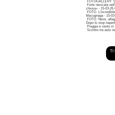
FOTOGALLERY. Sacr
Forte nevicata nell
chiusa»
- 15-03-26 
FOTO. L'incredibile
Macugnaga
- 15-03
FOTO. Neve, allaga
Dopo lo stop riapert
Pioggia e vento in
Scontro tra auto ne
TI