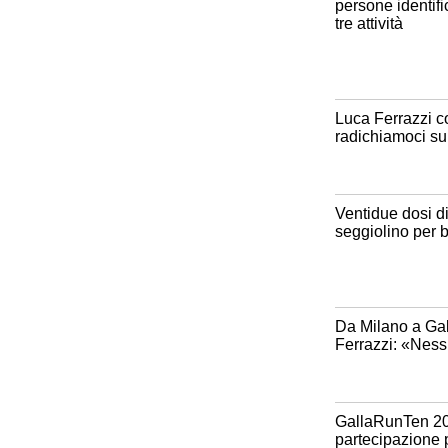
persone identif
tre attività
Luca Ferrazzi c
radichiamoci sul
Ventidue dosi di
seggiolino per b
Da Milano a Gall
Ferrazzi: «Nessu
GallaRunTen 2026
partecipazione p