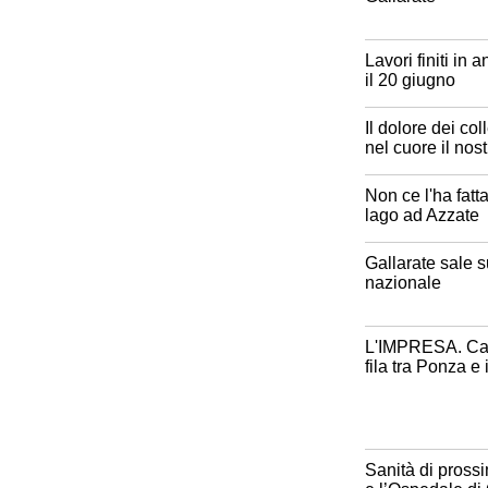
Lavori finiti in 
il 20 giugno
Il dolore dei co
nel cuore il nos
Non ce l'ha fatta
lago ad Azzate
Gallarate sale s
nazionale
L'IMPRESA. Cara
fila tra Ponza e 
Sanità di prossi