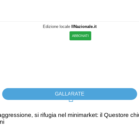
Edizione locale
IlNazionale.it
ABBONATI
GALLARATE
ggressione, si rifugia nel minimarket: il Questore chiu
ni