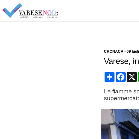
CRONACA
-
09 lugl
Varese, in
Condividi
Face
Le fiamme son
supermercato