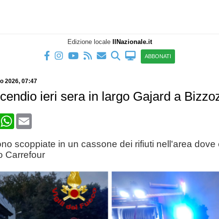
Edizione locale
IlNazionale.it
ABBONATI
io 2026
, 07:47
cendio ieri sera in largo Gajard a Bizzo
book
X
WhatsApp
Email
o scoppiate in un cassone dei rifiuti nell'area dove 
 Carrefour