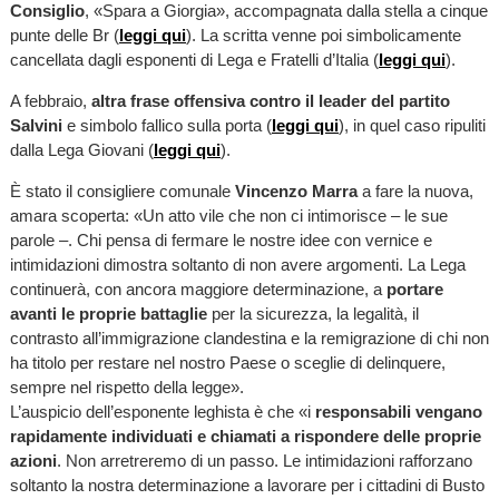
Consiglio
, «Spara a Giorgia», accompagnata dalla stella a cinque
punte delle Br (
leggi qui
). La scritta venne poi simbolicamente
cancellata dagli esponenti di Lega e Fratelli d’Italia (
leggi qui
).
A febbraio,
altra frase offensiva contro il leader del partito
Salvini
e simbolo fallico sulla porta (
leggi qui
), in quel caso ripuliti
dalla Lega Giovani (
leggi qui
).
È stato il consigliere comunale
Vincenzo Marra
a fare la nuova,
amara scoperta: «Un atto vile che non ci intimorisce – le sue
parole –. Chi pensa di fermare le nostre idee con vernice e
intimidazioni dimostra soltanto di non avere argomenti. La Lega
continuerà, con ancora maggiore determinazione, a
portare
avanti le proprie battaglie
per la sicurezza, la legalità, il
contrasto all’immigrazione clandestina e la remigrazione di chi non
ha titolo per restare nel nostro Paese o sceglie di delinquere,
sempre nel rispetto della legge».
L’auspicio dell’esponente leghista è che «i
responsabili vengano
rapidamente individuati e chiamati a rispondere delle proprie
azioni
. Non arretreremo di un passo. Le intimidazioni rafforzano
soltanto la nostra determinazione a lavorare per i cittadini di Busto