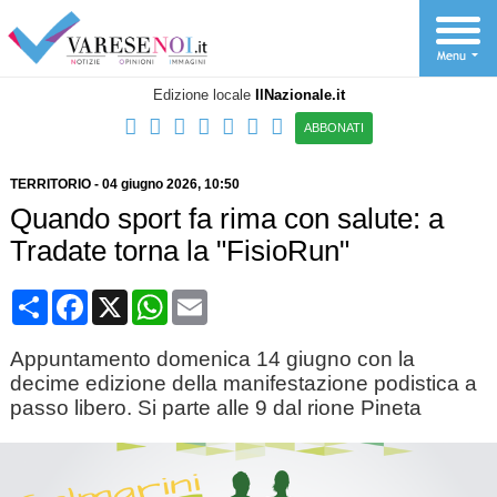
Edizione locale
IlNazionale.it
ABBONATI
TERRITORIO
-
04 giugno 2026
, 10:50
Quando sport fa rima con salute: a
Tradate torna la "FisioRun"
Condividi
Facebook
X
WhatsApp
Email
Appuntamento domenica 14 giugno con la
decime edizione della manifestazione podistica a
passo libero. Si parte alle 9 dal rione Pineta