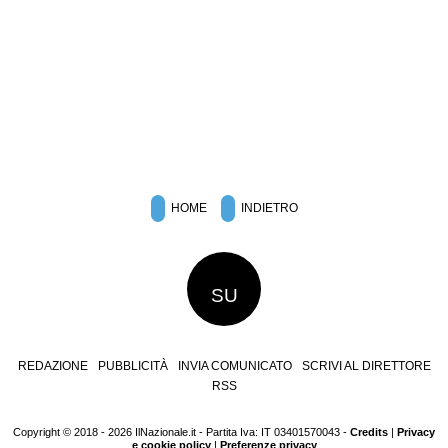
HOME
INDIETRO
SU
REDAZIONE
PUBBLICITÀ
INVIA COMUNICATO
SCRIVI AL DIRETTORE
RSS
Copyright © 2018 - 2026 IlNazionale.it - Partita Iva: IT 03401570043 -
Credits
|
Privacy
e cookie policy
|
Preferenze privacy