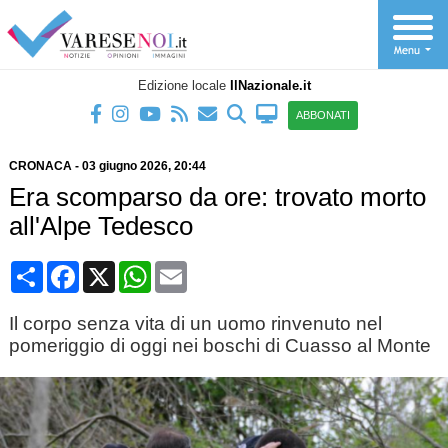
Edizione locale
IlNazionale.it
ABBONATI
CRONACA
-
03 giugno 2026
, 20:44
Era scomparso da ore: trovato morto
all'Alpe Tedesco
Condividi
Facebook
X
WhatsApp
Email
Il corpo senza vita di un uomo rinvenuto nel
pomeriggio di oggi nei boschi di Cuasso al Monte