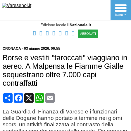
Edizione locale
IlNazionale.it
ABBONATI
CRONACA
-
03 giugno 2026
, 06:55
Borse e vestiti "taroccati" viaggiano in
aereo. A Malpensa le Fiamme Gialle
sequestrano oltre 7.000 capi
contraffatti
Condividi
Facebook
X
WhatsApp
Email
La Guardia di Finanza di Varese e i funzionari
delle Dogane hanno portato a termine nei giorni
scorsi un'attività finalizzata al contrasto della
contraffazione dei marchi della moda. Da gennaio