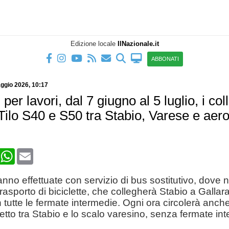
Edizione locale
IlNazionale.it
ABBONATI
ggio 2026
, 10:17
per lavori, dal 7 giugno al 5 luglio, i co
 Tilo S40 e S50 tra Stabio, Varese e aero
book
X
WhatsApp
Email
nno effettuate con servizio di bus sostitutivo, dove 
trasporto di biciclette, che collegherà Stabio a Gallar
tutte le fermate intermedie. Ogni ora circolerà anch
iretto tra Stabio e lo scalo varesino, senza fermate in