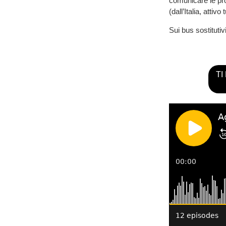
comunicare le pr
(dall’Italia, attivo
Sui bus sostitutivi
TI