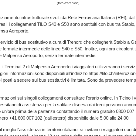
(foto d'archivio)
nziamento infrastrutturale svolti da Rete Ferroviaria Italiana (RFI), dal
esi, i collegamenti TILO S40 e S50 sono sostituiti con bus tra Stabio,
ensa Aeroporto.
ervizio di bus sostitutivo a cura di Trenord che collegherà Stabio a Ga
le fermate intermedie delle linee S40 e S50. Inoltre, ogni ora circolerà 
o e Malpensa Aeroporto, senza fermate intermedie.
e il Terminal 2 di Malpensa Aeroporto i viaggiatori utilizzeranno i servizi
iori informazioni sono disponibili all’indirizzo https://tilo.ch/interruz
ei posti a sedere sui bus sostitutivi è limitata. Sono da prevedere tem
mazioni sui singoli collegamenti consultare l’orario online. In Ticino i 
cessitano di assistenza per la salita e discesa dai treni possono annun
un’ora prima della partenza contattando il numero gratuito 0800 007 
mero +41 800 007 102 (dall'estero) disponibile dalle 5.00 alle 24.00.
meglio l'assistenza in territorio italiano, si invitano i viaggiatori con di