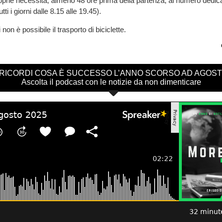
oprie necessità, almeno 48 ore prima della partenza, al numero dedic
 tutti i giorni dalle 8.15 alle 19.45).
 non è possibile il trasporto di biciclette.
 RICORDI COSA È SUCCESSO L’ANNO SCORSO AD AGOS
Ascolta il podcast con le notizie da non dimenticare