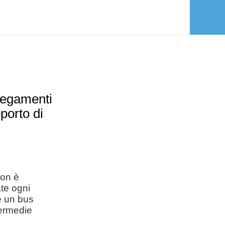
llegamenti
porto di
non è
ate ogni
e un bus
termedie