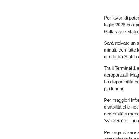
Per lavori di pote
luglio 2026 compr
Gallarate e Malp
Sarà attivato un s
minuti, con tutte 
diretto tra Stabi
Tra il Terminal 1 
aeroportuali. Magg
La disponibilità d
più lunghi.
Per maggiori infor
disabilità che ne
necessità almeno 
Svizzera) o il nu
Per organizzare al 