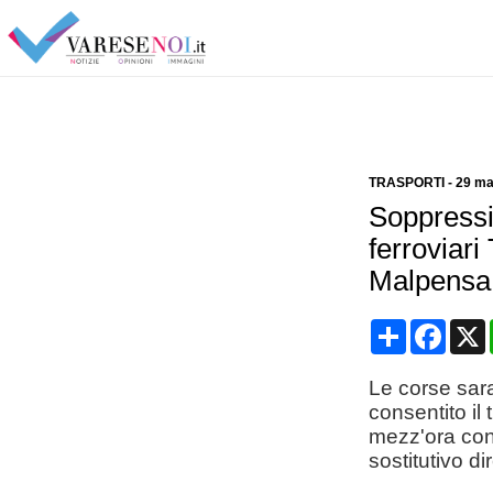
TRASPORTI
-
29 ma
Soppressi 
ferroviari
Malpensa
Condividi
Face
Le corse sara
consentito il 
mezz'ora con 
sostitutivo d