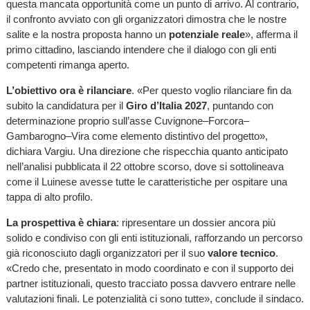
questa mancata opportunità come un punto di arrivo. Al contrario,
il confronto avviato con gli organizzatori dimostra che le nostre
salite e la nostra proposta hanno un
potenziale reale
», afferma il
primo cittadino, lasciando intendere che il dialogo con gli enti
competenti rimanga aperto.
L’obiettivo ora è rilanciare
. «Per questo voglio rilanciare fin da
subito la candidatura per il
Giro d’Italia 2027
, puntando con
determinazione proprio sull’asse Cuvignone–Forcora–
Gambarogno–Vira come elemento distintivo del progetto»,
dichiara Vargiu. Una direzione che rispecchia quanto anticipato
nell’analisi pubblicata il 22 ottobre scorso, dove si sottolineava
come il Luinese avesse tutte le caratteristiche per ospitare una
tappa di alto profilo.
La prospettiva è chiara
: ripresentare un dossier ancora più
solido e condiviso con gli enti istituzionali, rafforzando un percorso
già riconosciuto dagli organizzatori per il suo
valore tecnico
.
«Credo che, presentato in modo coordinato e con il supporto dei
partner istituzionali, questo tracciato possa davvero entrare nelle
valutazioni finali. Le potenzialità ci sono tutte», conclude il sindaco.