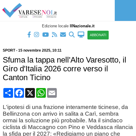
Edizione locale
IlNazionale.it
ABBONATI
SPORT
-
15 novembre 2025
, 10:11
Sfuma la tappa nell'Alto Varesotto, il
Giro d'Italia 2026 corre verso il
Canton Ticino
Condividi
Facebook
X
WhatsApp
Email
L'ipotesi di una frazione interamente ticinese, da
Bellinzona con arrivo in salita a Carì, sembra
ormai la soluzione più probabile. Ma il sindaco
ciclista di Maccagno con Pino e Veddasca rilancia
la sfida per il 2027: «Redigiamo un piano che