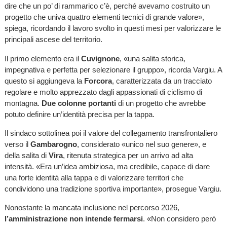
dire che un po’ di rammarico c’è, perché avevamo costruito un
progetto che univa quattro elementi tecnici di grande valore»,
spiega, ricordando il lavoro svolto in questi mesi per valorizzare le
principali ascese del territorio.
Il primo elemento era il
Cuvignone
, «una salita storica,
impegnativa e perfetta per selezionare il gruppo», ricorda Vargiu. A
questo si aggiungeva la
Forcora
, caratterizzata da un tracciato
regolare e molto apprezzato dagli appassionati di ciclismo di
montagna.
Due colonne portanti
di un progetto che avrebbe
potuto definire un’identità precisa per la tappa.
Il sindaco sottolinea poi il valore del collegamento transfrontaliero
verso il
Gambarogno
, considerato «unico nel suo genere», e
della salita di
Vira
, ritenuta strategica per un arrivo ad alta
intensità. «Era un’idea ambiziosa, ma credibile, capace di dare
una forte identità alla tappa e di valorizzare territori che
condividono una tradizione sportiva importante», prosegue Vargiu.
Nonostante la mancata inclusione nel percorso 2026,
l’amministrazione non intende fermarsi
. «Non considero però