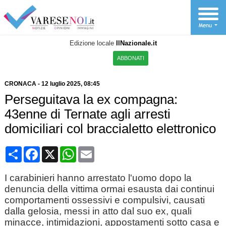
Edizione locale
IlNazionale.it
ABBONATI
CRONACA
-
12 luglio 2025
, 08:45
Perseguitava la ex compagna:
43enne di Ternate agli arresti
domiciliari col braccialetto elettronico
Condividi
Facebook
X
WhatsApp
Email
I carabinieri hanno arrestato l'uomo dopo la
denuncia della vittima ormai esausta dai continui
comportamenti ossessivi e compulsivi, causati
dalla gelosia, messi in atto dal suo ex, quali
minacce, intimidazioni, appostamenti sotto casa e