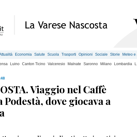
Attualità
Economia
Salute
Scuola
Trasporti
Opinioni
Sociale
Storie
Meteo e
ensa
Luino
Canton Ticino
Valceresio
Malnate
Saronno
Milano
Lombardia
L
:48
STA. Viaggio nel Caffè
a Podestà, dove giocava a
a