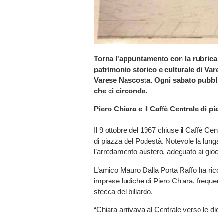
Torna l'appuntamento con la rubrica d
patrimonio storico e culturale di Var
Varese Nascosta. Ogni sabato pubbli
che ci circonda.
Piero Chiara e il Caffè Centrale di p
Il 9 ottobre del 1967 chiuse il Caffè Cent
di piazza del Podestà. Notevole la lung
l’arredamento austero, adeguato ai gioc
L’amico Mauro Dalla Porta Raffo ha rico
imprese ludiche di Piero Chiara, frequen
stecca del biliardo.
“Chiara arrivava al Centrale verso le d