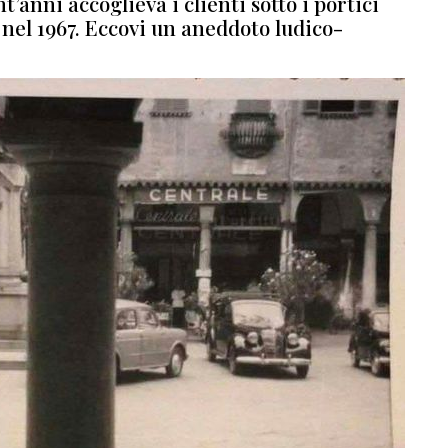
nt’anni accoglieva i clienti sotto i portici
 nel 1967. Eccovi un aneddoto ludico-