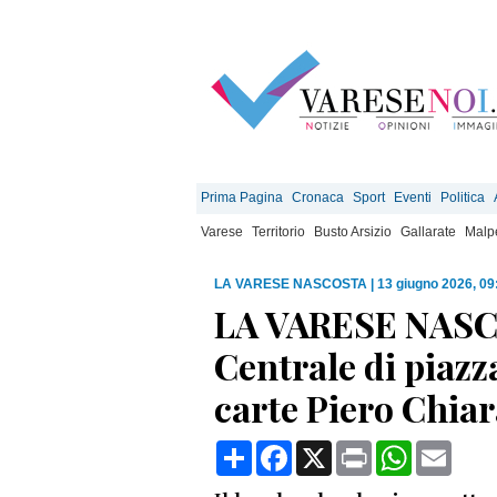
Prima Pagina
Cronaca
Sport
Eventi
Politica
Varese
Territorio
Busto Arsizio
Gallarate
Malp
LA VARESE NASCOSTA
|
13 giugno 2026, 09
LA VARESE NASCO
Centrale di piazz
carte Piero Chiar
Condividi
Facebook
X
Print
WhatsApp
Email