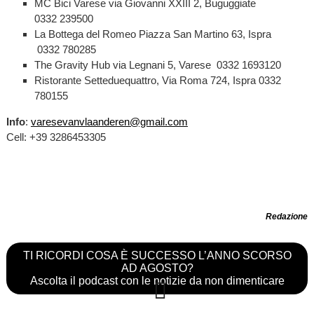
MC Bici Varese via Giovanni XXIII 2, Buguggiate
0332 239500
La Bottega del Romeo Piazza San Martino 63, Ispra
0332 780285
The Gravity Hub via Legnani 5, Varese 0332 1693120
Ristorante Setteduequattro, Via Roma 724, Ispra 0332
780155
Info
:
varesevanvlaanderen@gmail.com
Cell: +39 3286453305
Redazione
TI RICORDI COSA È SUCCESSO L’ANNO SCORSO
AD AGOSTO?
Ascolta il podcast con le notizie da non dimenticare