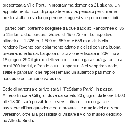
presentata a Ville Ponti, in programma domenica 21 giugno. Un
appuntamento ricco di proposte e novità, pensato per chi ama
mettersi alla prova lungo percorsi suggestivi e poco conosciuti.
I partecipanti potranno scegliere tra due tracciati Randonnée di 85
e 115 km e due percorsi Gravel di 49 e 73 km. Le rispettive
altimetrie – 1.326 m, 1.580 m, 959 m e 658 m di dislivello –
rendono l’evento particolarmente adatto a ciclisti con una buona
preparazione fisica. La quota di iscrizione è fissata in 20€ fino al
18 giugno, 25€ il giorno dell’evento. Il pacco gara sarà garantito ai
primi 300 iscritti, offrendo a tutti l’opportunità di scoprire strade,
salite e panorami che rappresentano un autentico patrimonio
nascosto del territorio varesino.
Sede di partenza e arrivo sarà il "FeStiamo Park", in piazza
Alfredo Binda a Cittiglio, dove da sabato 20 giugno, dalle ore 14.00
alle 18.00, sarà possibile iscriversi, ritirare il pacco gara e
assistere all’inaugurazione della mostra “Le maglie del ciclismo
varesino”, oltre alla possibilità di visitare il vicino museo dedicato
ad Alfredo Binda.