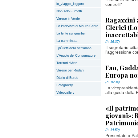
io_viaggio_leggero
controlli”
Non solo Fumetti
Ragazzini 
Varese in Verde
Clerici (L
Le interviste di Mauro Cento
inaccettab
La lente sui quartieri
La camminata
(h. 16:37)
Il segretario ci
I più letti della settimana
l’aggressione con
L'Angolo del Consumatore
Territori d'Arte
Fao, Gadda
Varese per Rodari
Europa no
Diario di Bordo
(h. 16:34)
Fotogallery
La vicepresidente
alla guida della 
Videogallery
«Il patrim
giovani»: 
Patrimoni
(h. 14:59)
Presentato a Pal