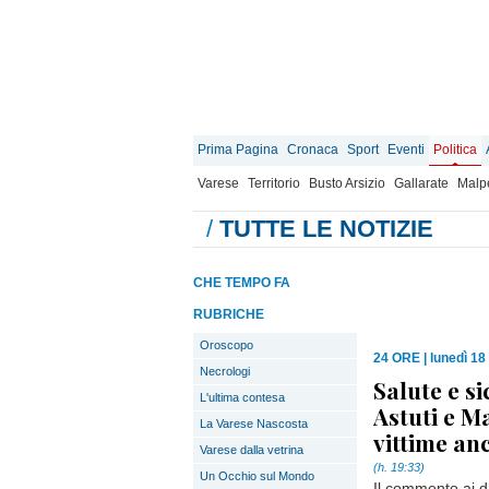
Prima Pagina
Cronaca
Sport
Eventi
Politica
Varese
Territorio
Busto Arsizio
Gallarate
Malp
/
TUTTE LE NOTIZIE
CHE TEMPO FA
RUBRICHE
Oroscopo
24 ORE
|
lunedì 18
Necrologi
Salute e si
L'ultima contesa
Astuti e Ma
La Varese Nascosta
vittime an
Varese dalla vetrina
(h. 19:33)
Un Occhio sul Mondo
Il commento ai d