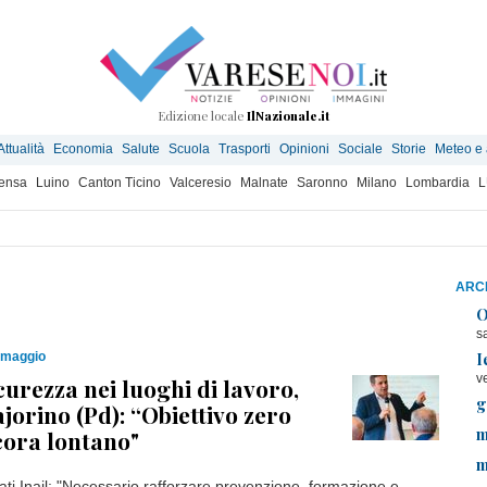
Edizione locale
IlNazionale.it
Attualità
Economia
Salute
Scuola
Trasporti
Opinioni
Sociale
Storie
Meteo e
ensa
Luino
Canton Ticino
Valceresio
Malnate
Saronno
Milano
Lombardia
L
ARCH
O
s
I
 maggio
v
curezza nei luoghi di lavoro,
g
jorino (Pd): “Obiettivo zero
m
cora lontano"
m
ati Inail: "Necessario rafforzare prevenzione, formazione e