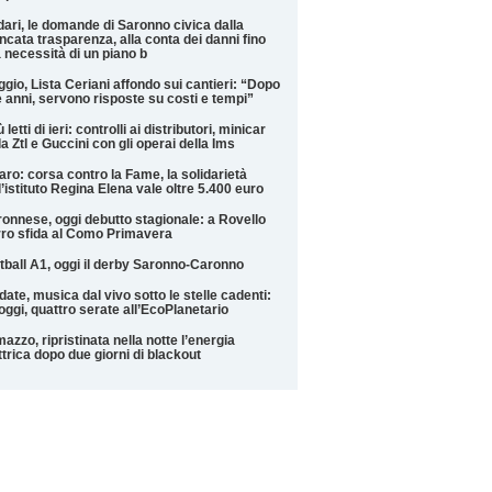
ari, le domande di Saronno civica dalla
cata trasparenza, alla conta dei danni fino
a necessità di un piano b
ggio, Lista Ceriani affondo sui cantieri: “Dopo
 anni, servono risposte su costi e tempi”
ù letti di ieri: controlli ai distributori, minicar
la Ztl e Guccini con gli operai della Ims
aro: corsa contro la Fame, la solidarietà
l’istituto Regina Elena vale oltre 5.400 euro
onnese, oggi debutto stagionale: a Rovello
ro sfida al Como Primavera
tball A1, oggi il derby Saronno-Caronno
date, musica dal vivo sotto le stelle cadenti:
oggi, quattro serate all’EcoPlanetario
azzo, ripristinata nella notte l’energia
ttrica dopo due giorni di blackout