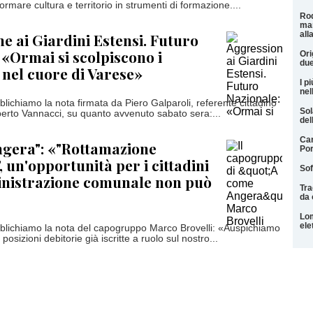
rmare cultura e territorio in strumenti di formazione....
Rod
man
all
e ai Giardini Estensi. Futuro
 «Ormai si scolpiscono i
Ori
due
nel cuore di Varese»
I pi
nel
lichiamo la nota firmata da Piero Galparoli, referente cittadino
Sol
oberto Vannacci, su quanto avvenuto sabato sera:...
del
Car
ngera": «"Rottamazione
Por
, un'opportunità per i cittadini
Sof
inistrazione comunale non può
Tra
da 
Lom
ele
blichiamo la nota del capogruppo Marco Brovelli: «Auspichiamo
osizioni debitorie già iscritte a ruolo sul nostro...