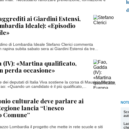
l
d
aggrediti ai Giardini Estensi,
ombardia Ideale): «Episodio
ile»
ttadino di Lombardia Ideale Stefano Clerici commenta
 rapina subita sabato sera ai Giardini Estensi da tre...
 (IV): «Martina qualificato,
n perda occasione»
 dei deputati di Italia Viva sostiene la corsa di Maurizio Martina
Fao: «Quando un candidato è il più qualificato,...
onio culturale deve parlare ai
NOT
Regione lancia “Unesco
Sco
o Comune”
aut
Lad
azzo Lombardia il progetto che mette in rete scuole e siti
che