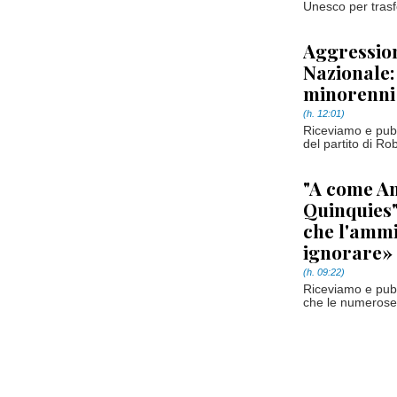
Unesco per trasfo
Aggression
Nazionale:
minorenni 
(h. 12:01)
Riceviamo e pubb
del partito di R
"A come A
Quinquies"
che l'amm
ignorare»
(h. 09:22)
Riceviamo e pub
che le numerose p