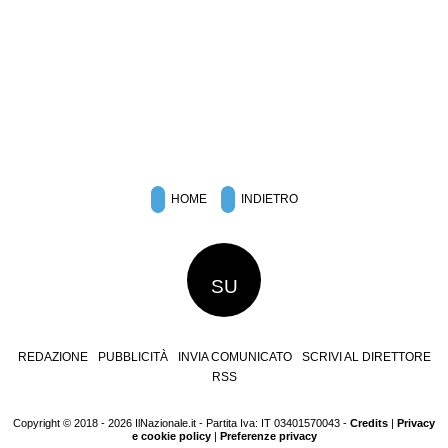
HOME
INDIETRO
SU
REDAZIONE
PUBBLICITÀ
INVIA COMUNICATO
SCRIVI AL DIRETTORE
RSS
Copyright © 2018 - 2026 IlNazionale.it - Partita Iva: IT 03401570043 -
Credits
|
Privacy
e cookie policy
|
Preferenze privacy