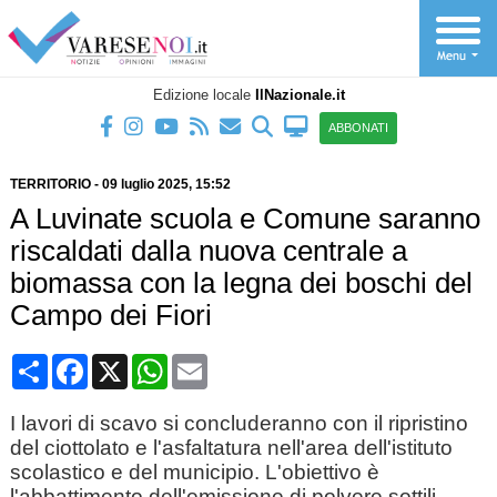
Edizione locale
IlNazionale.it
ABBONATI
TERRITORIO
-
09 luglio 2025
, 15:52
A Luvinate scuola e Comune saranno
riscaldati dalla nuova centrale a
biomassa con la legna dei boschi del
Campo dei Fiori
Condividi
Facebook
X
WhatsApp
Email
I lavori di scavo si concluderanno con il ripristino
del ciottolato e l'asfaltatura nell'area dell'istituto
scolastico e del municipio. L'obiettivo è
l'abbattimento dell'emissione di polvere sottili