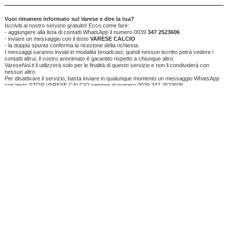
Vuoi rimanere informato sul Varese e dire la tua?
Iscriviti al nostro servizio gratuito! Ecco come fare:
- aggiungere alla lista di contatti WhatsApp il numero 0039
347 2523606
- inviare un messaggio con il testo
VARESE CALCIO
- la doppia spunta conferma la ricezione della richiesta.
I messaggi saranno inviati in modalità broadcast, quindi nessun iscritto potrà vedere i
contatti altrui, il vostro anonimato è garantito rispetto a chiunque altro.
VareseNoi.it li utilizzerà solo per le finalità di questo servizio e non li condividerà con
nessun altro.
Per disattivare il servizio, basta inviare in qualunque momento un messaggio WhatsApp
con testo STOP VARESE CALCIO sempre al numero 0039 347 2523606.
TI RICORDI COSA È SUCCESSO L’ANNO SCORSO
AD AGOSTO?
Ascolta il podcast con le notizie da non dimenticare