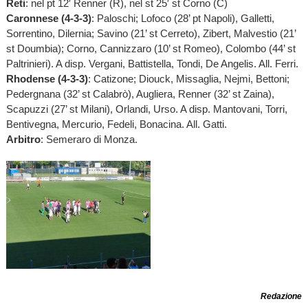
Reti
: nel pt 12′ Renner (R), nel st 25′ st Corno (C)
Caronnese (4-3-3)
: Paloschi; Lofoco (28’ pt Napoli), Galletti,
Sorrentino, Dilernia; Savino (21’ st Cerreto), Zibert, Malvestio (21’
st Doumbia); Corno, Cannizzaro (10’ st Romeo), Colombo (44’ st
Paltrinieri). A disp. Vergani, Battistella, Tondi, De Angelis. All. Ferri.
Rhodense (4-3-3)
: Catizone; Diouck, Missaglia, Nejmi, Bettoni;
Pedergnana (32’ st Calabrò), Augliera, Renner (32’ st Zaina),
Scapuzzi (27’ st Milani), Orlandi, Urso. A disp. Mantovani, Torri,
Bentivegna, Mercurio, Fedeli, Bonacina. All. Gatti.
Arbitro
: Semeraro di Monza.
Redazione