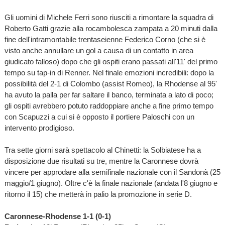
Gli uomini di Michele Ferri sono riusciti a rimontare la squadra di
Roberto Gatti grazie alla rocambolesca zampata a 20 minuti dalla
fine dell'intramontabile trentaseienne Federico Corno (che si è
visto anche annullare un gol a causa di un contatto in area
giudicato falloso) dopo che gli ospiti erano passati all'11' del primo
tempo su tap-in di Renner. Nel finale emozioni incredibili: dopo la
possibilità del 2-1 di Colombo (assist Romeo), la Rhodense al 95'
ha avuto la palla per far saltare il banco, terminata a lato di poco;
gli ospiti avrebbero potuto raddoppiare anche a fine primo tempo
con Scapuzzi a cui si è opposto il portiere Paloschi con un
intervento prodigioso.
Tra sette giorni sarà spettacolo al Chinetti: la Solbiatese ha a
disposizione due risultati su tre, mentre la Caronnese dovrà
vincere per approdare alla semifinale nazionale con il Sandonà (25
maggio/1 giugno). Oltre c'è la finale nazionale (andata l'8 giugno e
ritorno il 15) che metterà in palio la promozione in serie D.
Caronnese-Rhodense 1-1 (0-1)