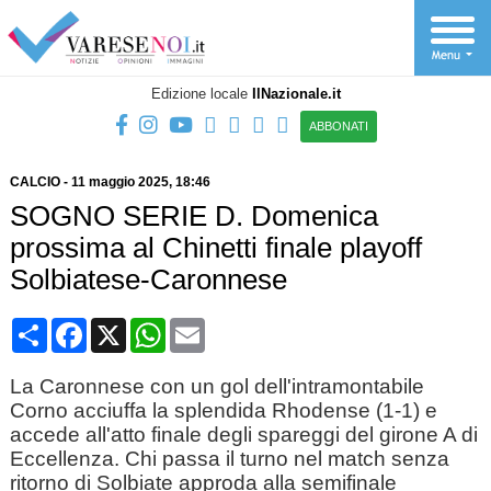
Edizione locale
IlNazionale.it
ABBONATI
CALCIO
-
11 maggio 2025
, 18:46
SOGNO SERIE D. Domenica
prossima al Chinetti finale playoff
Solbiatese-Caronnese
Condividi
Facebook
X
WhatsApp
Email
La Caronnese con un gol dell'intramontabile
Corno acciuffa la splendida Rhodense (1-1) e
accede all'atto finale degli spareggi del girone A di
Eccellenza. Chi passa il turno nel match senza
ritorno di Solbiate approda alla semifinale