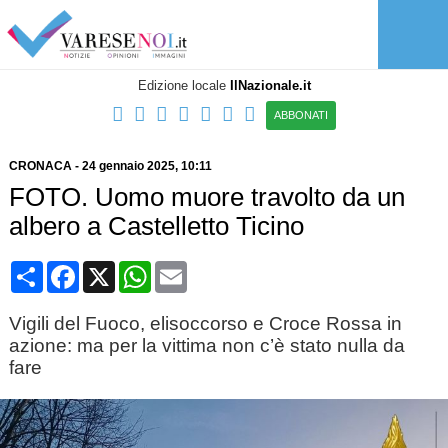
Edizione locale
IlNazionale.it
ABBONATI
CRONACA
-
24 gennaio 2025
, 10:11
FOTO. Uomo muore travolto da un
albero a Castelletto Ticino
Condividi
Facebook
X
WhatsApp
Email
Vigili del Fuoco, elisoccorso e Croce Rossa in
azione: ma per la vittima non c’è stato nulla da
fare