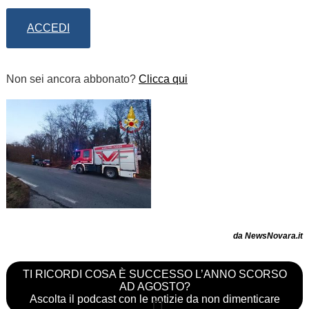
ACCEDI
Non sei ancora abbonato?
Clicca qui
da NewsNovara.it
TI RICORDI COSA È SUCCESSO L’ANNO SCORSO
AD AGOSTO?
Ascolta il podcast con le notizie da non dimenticare