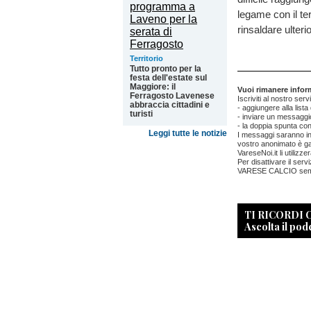
legame con il te
rinsaldare ulter
Territorio
Tutto pronto per la
festa dell'estate sul
Maggiore: il
Vuoi rimanere inform
Ferragosto Lavenese
Iscriviti al nostro ser
abbraccia cittadini e
- aggiungere alla list
turisti
- inviare un messaggio
- la doppia spunta con
Leggi tutte le notizie
I messaggi saranno invi
vostro anonimato è gar
VareseNoi.it li utilizz
Per disattivare il se
VARESE CALCIO semp
TI RICORDI
Ascolta il pod