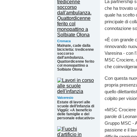
La partnership s
che ha trovato un
quale ha scelto 
principale di co
connotazione soci
«È con grande co
Cronaca
Malnate, cade dalla
rinnovando nuova
bicicletta: tredicenne
Varesina - con l
soccorso
dall'ambulanza.
MSC Crociere, ci 
Quattordicenne ferito
col monopattino a
che coinvolgerann
Solbiate Olona
Con questa nuov
propria presenza
quello dilettanti
colpito per visi
Valceresio
Estate di lavori alle
scuole dell’infanzia di
«MSC Crociere è o
Viggiù: «A beneficio
delle famiglie e del
parole di Leona
personale educativo»
Gruppo MSC - Abb
passione e il la
difficile raggiun