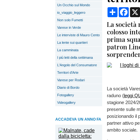
Un Occhio sul Mondo
Condividi
Face
io_viaggio_leggero
Non solo Fumetti
La società 
Varese in Verde
colosso int
Le interviste di Mauro Cento
prima squad
La lente sui quartieri
patron Lino
La camminata
sorprende
I più letti della settimana
L'Angolo del Consumatore
Territori d'Arte
Varese per Rodari
Diario di Bordo
La società Varesi
raduno (
leggi Q
Fotogallery
stagione 2024/2
Videogallery
presente sulle ma
posizionando il p
ACCADEVA UN ANNO FA
partner attivo pe
ambito sociale.