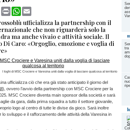
Ser
der
book
X
Print
WhatsApp
Email
ass
Var
rossoblù ufficializza la partnership con il
ernazionale che non riguarderà solo la
ra ma anche vivaio e attività sociale. Il
m
 Di Caro: «Orgoglio, emozione e voglia di
Ser
tra
re»
amm
dop
I loghi di MSC Crociere e Varesina uniti dalla voglia di lasciare qualcosa al territorio
Cas
nuo
na ufficializza ciò che era già stato anticipato il giorno del
rip
UI
), ovvero l’avvio della partnership con MSC Crociere per la
025. MSC Crociere diventa main sponsor della società e sarà
glie da gara, dalla prima squadra a tutto il settore giovanile,
roprio logo al centro di tutte le divise da gioco. Sarà inoltre
l
r lo sviluppo e il rafforzamento delle attività della Varesina in
Col