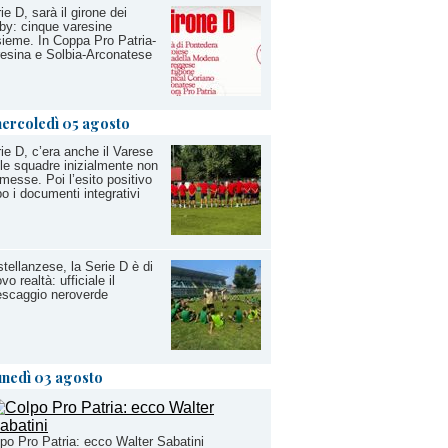
ie D, sarà il girone dei
by: cinque varesine
ieme. In Coppa Pro Patria-
esina e Solbia-Arconatese
ercoledì 05 agosto
ie D, c’era anche il Varese
 le squadre inizialmente non
esse. Poi l’esito positivo
o i documenti integrativi
tellanzese, la Serie D è di
vo realtà: ufficiale il
escaggio neroverde
unedì 03 agosto
po Pro Patria: ecco Walter Sabatini