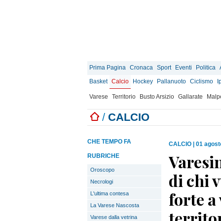
Prima Pagina
Cronaca
Sport
Eventi
Politica
Basket
Calcio
Hockey
Pallanuoto
Ciclismo
I
Varese
Territorio
Busto Arsizio
Gallarate
Malp
/
CALCIO
CHE TEMPO FA
CALCIO
|
01 agost
Varesin
RUBRICHE
Oroscopo
di chi 
Necrologi
forte a
L'ultima contesa
La Varese Nascosta
territo
Varese dalla vetrina