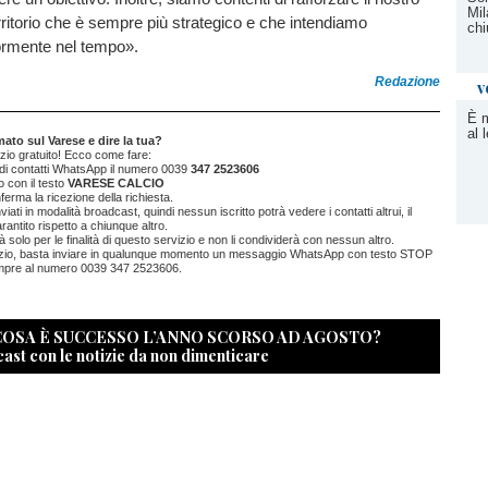
Mil
rritorio che è sempre più strategico e che intendiamo
chi
iormente nel tempo».
Redazione
v
È m
al 
ato sul Varese e dire la tua?
vizio gratuito! Ecco come fare:
a di contatti WhatsApp il numero 0039
347 2523606
 con il testo
VARESE CALCIO
ferma la ricezione della richiesta.
ati in modalità broadcast, quindi nessun iscritto potrà vedere i contatti altrui, il
antito rispetto a chiunque altro.
erà solo per le finalità di questo servizio e non li condividerà con nessun altro.
rvizio, basta inviare in qualunque momento un messaggio WhatsApp con testo STOP
re al numero 0039 347 2523606.
 COSA È SUCCESSO L’ANNO SCORSO AD AGOSTO?
cast con le notizie da non dimenticare