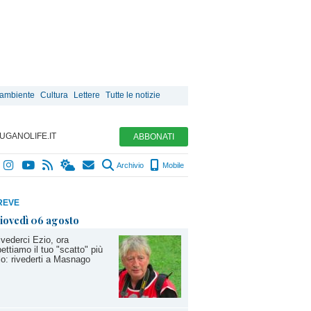
 ambiente
Cultura
Lettere
Tutte le notizie
UGANOLIFE.IT
ABBONATI
Archivio
Mobile
REVE
iovedì 06 agosto
ivederci Ezio, ora
ettiamo il tuo "scatto" più
lo: rivederti a Masnago