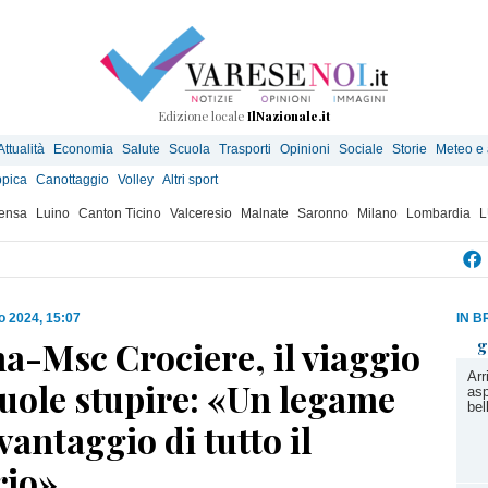
Edizione locale
IlNazionale.it
Attualità
Economia
Salute
Scuola
Trasporti
Opinioni
Sociale
Storie
Meteo e
ppica
Canottaggio
Volley
Altri sport
ensa
Luino
Canton Ticino
Valceresio
Malnate
Saronno
Milano
Lombardia
L
o 2024, 15:07
IN B
a-Msc Crociere, il viaggio
g
Arr
vuole stupire: «Un legame
asp
bel
 vantaggio di tutto il
rio»