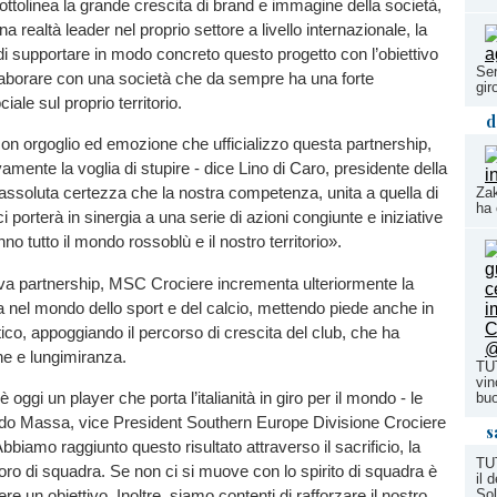
ottolinea la grande crescita di brand e immagine della società,
a realtà leader nel proprio settore a livello internazionale, la
di supportare in modo concreto questo progetto con l’obiettivo
Ser
llaborare con una società che da sempre ha una forte
gir
ale sul proprio territorio.
d
n orgoglio ed emozione che ufficializzo questa partnership,
mente la voglia di stupire - dice Lino di Caro, presidente della
’assoluta certezza che la nostra competenza, unita a quella di
Zak
ha 
porterà in sinergia a una serie di azioni congiunte e iniziative
o tutto il mondo rossoblù e il nostro territorio».
a partnership, MSC Crociere incrementa ulteriormente la
 nel mondo dello sport e del calcio, mettendo piede anche in
stico, appoggiando il percorso di crescita del club, che ha
one e lungimiranza.
TU
vin
ggi un player che porta l’italianità in giro per il mondo - le
buo
rdo Massa, vice President Southern Europe Divisione Crociere
s
iamo raggiunto questo risultato attraverso il sacrificio, la
TU
voro di squadra. Se non ci si muove con lo spirito di squadra è
il 
gere un obiettivo. Inoltre, siamo contenti di rafforzare il nostro
Sol