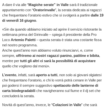
A dare il via alle “
Magiche serate” in Valle
sarà il tradizionale
appuntamento con “
Oratorinvalle
”, la serata dedicata ai ragazzi
che frequentano l’oratorio estivo che si svolgerà a partire
dalle 19
di venerdì 16 giugno
.
«Sin da quando abbiamo iniziato ad aprire il servizio ristorante la
settimana prima del Girinvalle – spiega il presidente della Pro
Loco
Artemio Paletti
– questa serata è stata una costante fissa
nel nostro programma.
Anche quest’anno non abbiamo voluto rinunciarvi, e, come
sempre,
offriremo ai nostri ragazzi panino, patitine e bibita
,
mentre per
tutti gli altri ci sarà la possibilità di acquistare
quello che vogliono dal menù».
L’evento
, infatti, sarà
aperto a tutti
, non solo ai giovani olgiatesi
che frequentano l’oratorio, e chi lo vorrà potrà cenare in Valle per
poi godersi il sempre suggestivo
spettacolo delle lanterne di
carta biodegradabili
che navigheranno sul fiume e il dj set che
concluderà la serata.
Novità di quest’anno, invece, le “
Colazioni in Valle
” che sarà