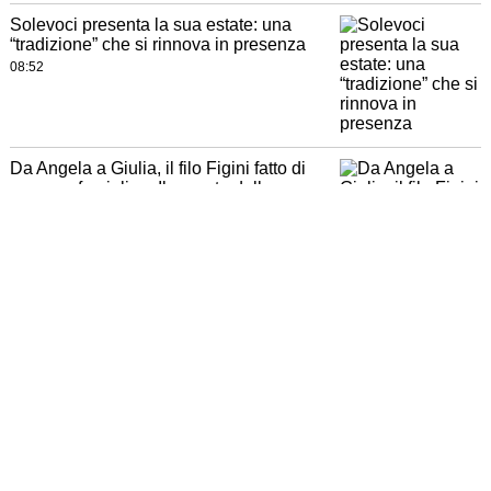
Solevoci presenta la sua estate: una
“tradizione” che si rinnova in presenza
08:52
Da Angela a Giulia, il filo Figini fatto di
amore e famiglia: «Il segreto della
vendita? La gentilezza»
07:30